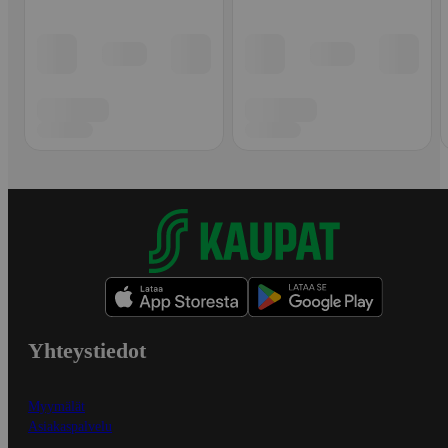
Yhteystiedot
Myymälät
Asiakaspalvelu