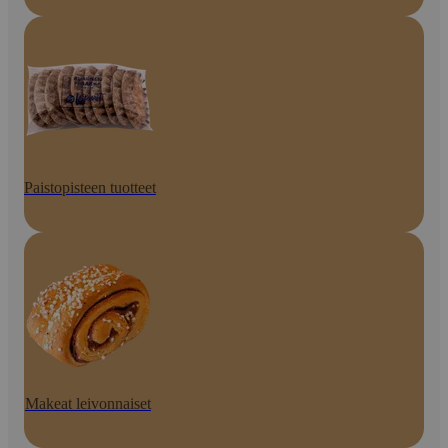
Paistopisteen tuotteet
Makeat leivonnaiset