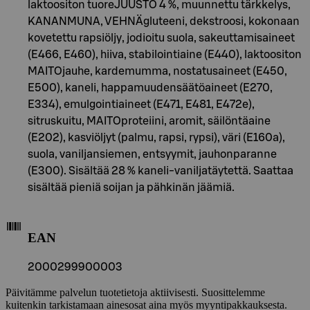
laktoositon tuoreJUUSTO 4 %, muunnettu tärkkelys,
KANANMUNA, VEHNÄgluteeni, dekstroosi, kokonaan
kovetettu rapsiöljy, jodioitu suola, sakeuttamisaineet
(E466, E460), hiiva, stabilointiaine (E440), laktoositon
MAITOjauhe, kardemumma, nostatusaineet (E450,
E500), kaneli, happamuudensäätöaineet (E270,
E334), emulgointiaineet (E471, E481, E472e),
sitruskuitu, MAITOproteiini, aromit, säilöntäaine
(E202), kasviöljyt (palmu, rapsi, rypsi), väri (E160a),
suola, vaniljansiemen, entsyymit, jauhonparanne
(E300). Sisältää 28 % kaneli-vaniljatäytettä. Saattaa
sisältää pieniä soijan ja pähkinän jäämiä.
EAN
2000299900003
Päivitämme palvelun tuotetietoja aktiivisesti. Suosittelemme
kuitenkin tarkistamaan ainesosat aina myös myyntipakkauksesta.