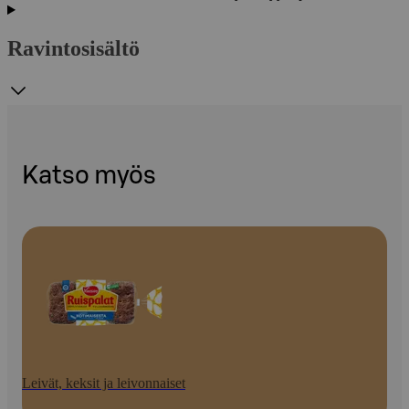
Ravintosisältö
Katso myös
Leivät, keksit ja leivonnaiset