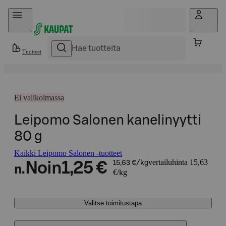
Hyppää sisältöön
Tuotteet
Ei valikoimassa
Leipomo Salonen kanelinyytti
80 g
Kaikki Leipomo Salonen -tuotteet
vertailuhinta 15,63
Noin
1,25 €
15,63 €/kg
n.
€/kg
Valitse toimitustapa