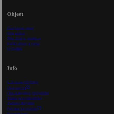
Ohjeet
Ensitilaajan ohjeet
Näin maksat
Näin tilaat ja muokkaat
Kaikki ohjeet ja vinkit
In English
Info
S-Business yrityksille
Oiva-raportit
Osuuskauppojen yhteystiedot
Tilaus- ja toimitusehdot
Tietosuojakäytäntö
Palvelun käyttöehdot
Saavutettavuus