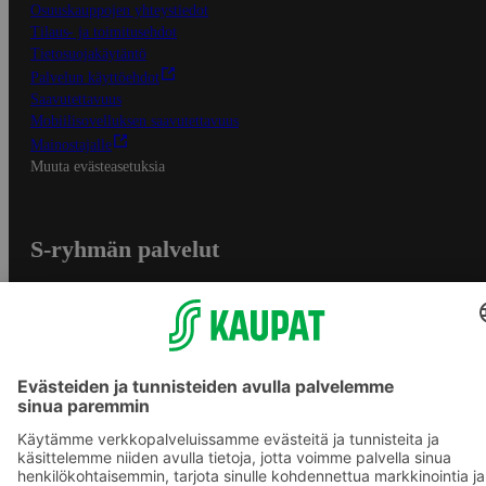
Osuuskauppojen yhteystiedot
Tilaus- ja toimitusehdot
Tietosuojakäytäntö
Palvelun käyttöehdot
Saavutettavuus
Mobiilisovelluksen saavutettavuus
Mainostajalle
Muuta evästeasetuksia
S-ryhmän palvelut
S-ryhmä
Asiakasomistajuus
Yhteishyvä Ruoka -sovellus
S-ostoslista -sovellus
Prisma.fi
Sokos.fi
S-Pankki
Yhteishyvä