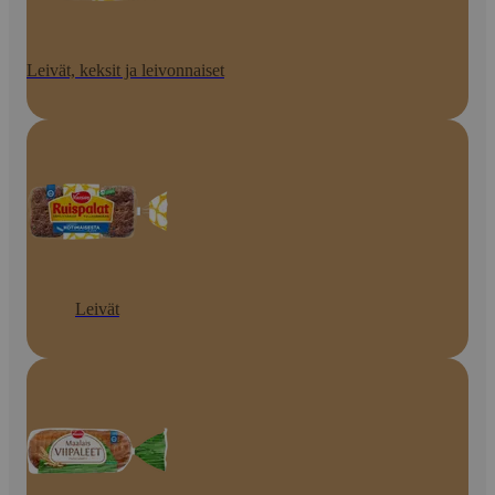
Leivät, keksit ja leivonnaiset
Leivät