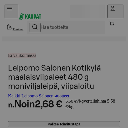
Hyppää sisältöön
Tuotteet
Ei valikoimassa
Leipomo Salonen Kotikylä
maalaisviipaleet 480 g
moniviljaleipä, viipaloitu
Kaikki Leipomo Salonen -tuotteet
vertailuhinta 5,58
Noin
2,68 €
5,58 €/kg
n.
€/kg
Valitse toimitustapa