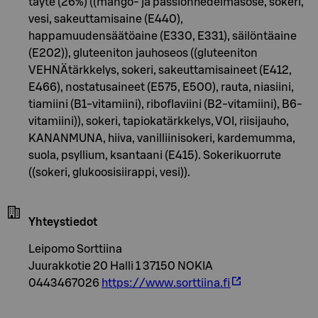
täyte (26%) ((mango- ja passionhedelmäsose, sokeri,
vesi, sakeuttamisaine (E440),
happamuudensäätöaine (E330, E331), säilöntäaine
(E202)), gluteeniton jauhoseos ((gluteeniton
VEHNÄtärkkelys, sokeri, sakeuttamisaineet (E412,
E466), nostatusaineet (E575, E500), rauta, niasiini,
tiamiini (B1-vitamiini), riboflaviini (B2-vitamiini), B6-
vitamiini)), sokeri, tapiokatärkkelys, VOI, riisijauho,
KANANMUNA, hiiva, vanilliinisokeri, kardemumma,
suola, psyllium, ksantaani (E415). Sokerikuorrute
((sokeri, glukoosisiirappi, vesi)).
Yhteystiedot
Leipomo Sorttiina
Juurakkotie 20 Halli 1 37150 NOKIA
0443467026
https://www.sorttiina.fi