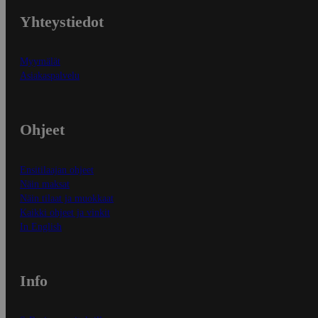
Yhteystiedot
Myymälät
Asiakaspalvelu
Ohjeet
Ensitilaajan ohjeet
Näin maksat
Näin tilaat ja muokkaat
Kaikki ohjeet ja vinkit
In English
Info