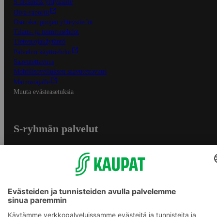
S-Business yrityksille
Oiva-raportit
Osuuskauppojen yhteystiedot
Tilaus- ja toimitusehdot
Tietosuojakäytäntö
Palvelun käyttöehdot
Saavutettavuus
Mobiilisovelluksen saavutettavuus
Mainostajalle
Muuta evästeasetuksia
S-ryhmän palvelut
S-ryhmä
Asiakasomistajuus
Yhteishyvä Ruoka -sovellus
S-ostoslista -sovellus
Prisma.fi
Sokos.fi