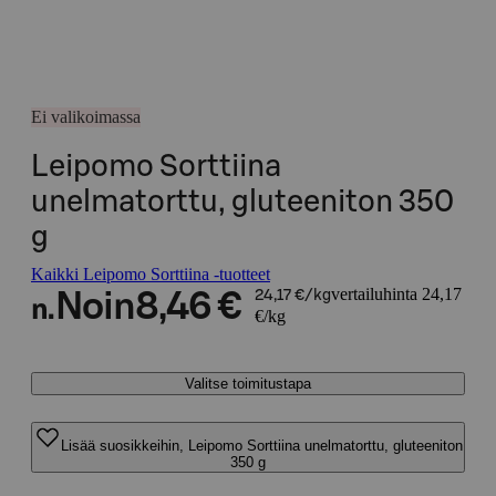
Ei valikoimassa
Leipomo Sorttiina
unelmatorttu, gluteeniton 350
g
Kaikki Leipomo Sorttiina -tuotteet
vertailuhinta 24,17
Noin
8,46 €
24,17 €/kg
n.
€/kg
Valitse toimitustapa
Lisää suosikkeihin, Leipomo Sorttiina unelmatorttu, gluteeniton
350 g