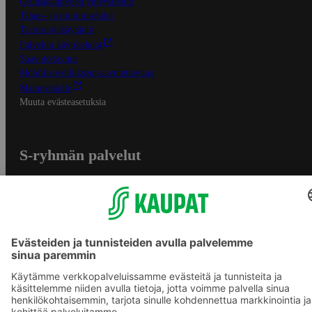
Osuuskauppojen yhteystiedot
Tilaus- ja toimitusehdot
Tietosuojakäytäntö
Palvelun käyttöehdot
Saavutettavuus
Mobiilisovelluksen saavutettavuus
Mainostajalle
Muuta evästeasetuksia
S-ryhmän palvelut
S-ryhmä
Asiakasomistajuus
Yhteishyvä Ruoka -sovellus
S-ostoslista -sovellus
Prisma.fi
Sokos.fi
S-Pankki
Yhteishyvä