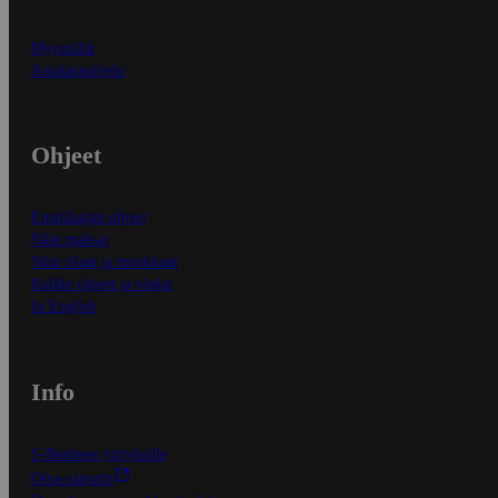
Myymälät
Asiakaspalvelu
Ohjeet
Ensitilaajan ohjeet
Näin maksat
Näin tilaat ja muokkaat
Kaikki ohjeet ja vinkit
In English
Info
S-Business yrityksille
Oiva-raportit