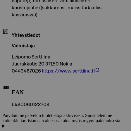
hapate)), tomusokeri, vanilliinisokeri,
koristejauhe ((sakkaroosi, maissitärkkelys,
kasvirasva)).
Yhteystiedot
Valmistaja
Leipomo Sorttiina
Juurakkotie 20 37150 Nokia
0443467026
https://www.sorttiina.fi
EAN
6430060122703
Päivitämme palvelun tuotetietoja aktiivisesti. Suosittelemme
kuitenkin tarkistamaan ainesosat aina myös myyntipakkauksesta.