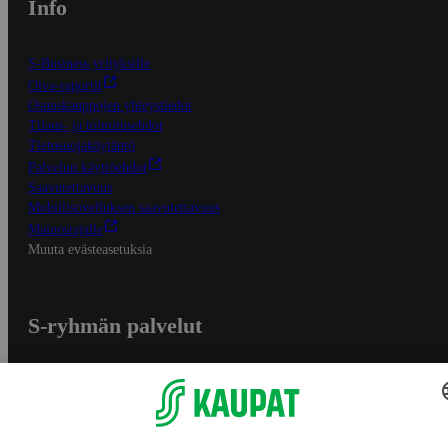
Info
S-Business yrityksille
Oiva-raportit
Osuuskauppojen yhteystiedot
Tilaus- ja toimitusehdot
Tietosuojakäytäntö
Palvelun käyttöehdot
Saavutettavuus
Mobiilisovelluksen saavutettavuus
Mainostajalle
Muuta evästeasetuksia
S-ryhmän palvelut
S-ryhmä
Asiakasomistajuus
Yhteishyvä Ruoka -sovellus