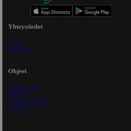
Yhteystiedot
Myymälät
Asiakaspalvelu
Ohjeet
Ensitilaajan ohjeet
Näin maksat
Näin tilaat ja muokkaat
Kaikki ohjeet ja vinkit
In English