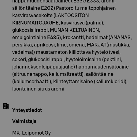
happamuudensäätöaineet E330 E333, aromi,
säilöntäaine E202) Pastöroitu maitopohjainen
kasvirasvasekoite (LAKTOOSITON
KIRNUMAITOJAUHE, kasvirasva (palmu),
glukoosisiirappi, MUNAN KELTUAINEN,
emulgointiaine E435), krokantti, hedelmät (ANANAS,
persikka, aprikoosi, lime, omena, MARJAT(mustikka,
vadelma)) maustamaton kiillottava hyytelö (vesi,
sokeri, glukoosisiirappi, hyytelöimisaine (pektiini,
johanneksenleipäpuujauhe) happamuudensätöaine
(sitruunahappo, kaliumsitraatti), säilöntäaine
(kaliumsorbaatti), kiinteyttämisaine (kaliumkloridi),
luontainen sitrus aromi
Yhteystiedot
Valmistaja
MK-Leipomot Oy