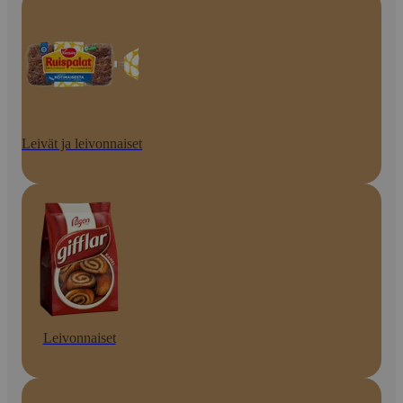
Leivät ja leivonnaiset
Leivonnaiset