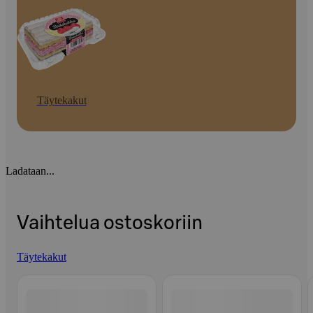
Täytekakut
Ladataan...
Vaihtelua ostoskoriin
Täytekakut
Ohita listaus