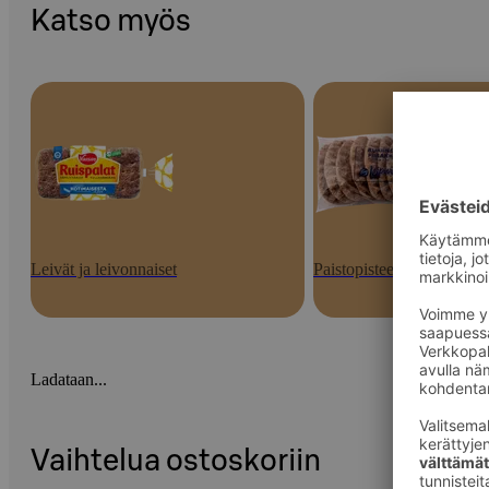
Katso myös
Leivät ja leivonnaiset
Paistopisteen tuotteet
Ladataan...
Vaihtelua ostoskoriin