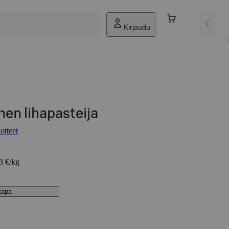
Kirjaudu
en lihapasteija
otteet
83 €/kg
stapa