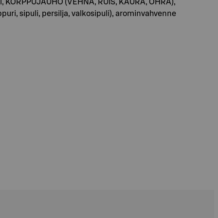
, riisi, KORPPUJAUHO (VEHNÄ, RUIS, KAURA, OHRA),
i, sipuli, persilja, valkosipuli), arominvahvenne