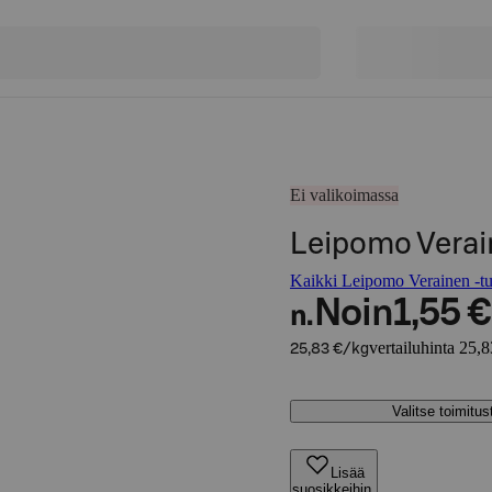
Ei valikoimassa
Leipomo Verain
Kaikki Leipomo Verainen -tu
Noin
1,55 €
n.
vertailuhinta 25,
25,83 €/kg
Valitse toimitu
Lisää
suosikkeihin,