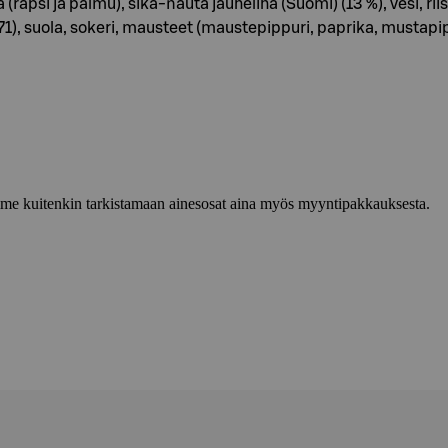
(rapsi ja palmu), sika-nauta jauheliha (Suomi) (13 %), vesi
 suola, sokeri, mausteet (maustepippuri, paprika, mustapippur
lemme kuitenkin tarkistamaan ainesosat aina myös myyntipakkauksesta.