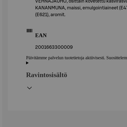
VEHNÄJAUHO, osittain kovetettu kasvirasva 
KANANMUNA, maissi, emulgointiaineet (E471),
(E621), aromit.
EAN
2001663300009
Päivitämme palvelun tuotetietoja aktiivisesti. Suositte
Ravintosisältö