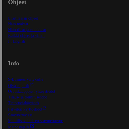
Ohjeet
Ensitilaajan ohjeet
Näin maksat
Näin tilaat ja muokkaat
Kaikki ohjeet ja vinkit
In English
Info
S-Business yrityksille
Oiva-raportit
Osuuskauppojen yhteystiedot
Tilaus- ja toimitusehdot
Tietosuojakäytäntö
Palvelun käyttöehdot
Saavutettavuus
Mobiilisovelluksen saavutettavuus
Mainostajalle