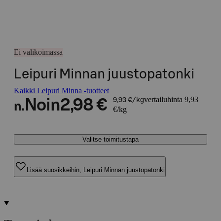
Ei valikoimassa
Leipuri Minnan juustopatonki
Kaikki Leipuri Minna -tuotteet
vertailuhinta 9,93
Noin
2,98 €
9,93 €/kg
n.
€/kg
Valitse toimitustapa
Lisää suosikkeihin, Leipuri Minnan juustopatonki