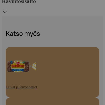
Ravintosisältö
Katso myös
Leivät ja leivonnaiset