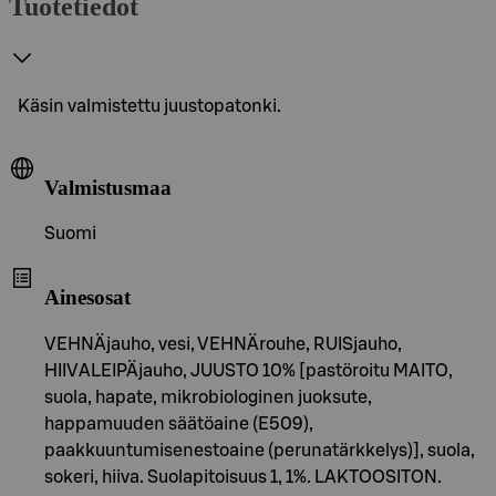
Tuotetiedot
Käsin valmistettu juustopatonki.
Valmistusmaa
Suomi
Ainesosat
VEHNÄjauho, vesi, VEHNÄrouhe, RUISjauho,
HIIVALEIPÄjauho, JUUSTO 10% [pastöroitu MAITO,
suola, hapate, mikrobiologinen juoksute,
happamuuden säätöaine (E509),
paakkuuntumisenestoaine (perunatärkkelys)], suola,
sokeri, hiiva. Suolapitoisuus 1, 1%. LAKTOOSITON.