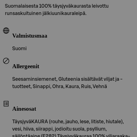
Suomalaisesta 100% täysjyväkaurasta leivottu
runsaskuituinen jälkiuunikauraleipä.
Valmistusmaa
Suomi
Allergeenit
Seesaminsiemenet, Gluteenia sisältävät viljat ja -
tuotteet, Sinappi, Ohra, Kaura, Ruis, Vehnä
Ainesosat
TäysjyväKAURA (rouhe, jauho, lese, litiste, hiutale),
vesi, hiiva, siirappi, jodioitu suola, psyllium,
säilöntäaine (E282).Täysjyväkauraa 100% viljaraaka-