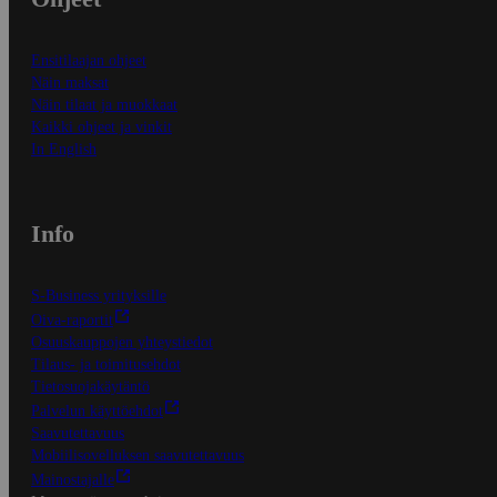
Ensitilaajan ohjeet
Näin maksat
Näin tilaat ja muokkaat
Kaikki ohjeet ja vinkit
In English
Info
S-Business yrityksille
Oiva-raportit
Osuuskauppojen yhteystiedot
Tilaus- ja toimitusehdot
Tietosuojakäytäntö
Palvelun käyttöehdot
Saavutettavuus
Mobiilisovelluksen saavutettavuus
Mainostajalle