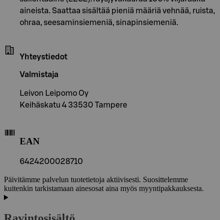
aineista. Saattaa sisältää pieniä määriä vehnää, ruista,
ohraa, seesaminsiemeniä, sinapinsiemeniä.
Yhteystiedot
Valmistaja
Leivon Leipomo Oy
Keihäskatu 4 33530 Tampere
EAN
6424200028710
Päivitämme palvelun tuotetietoja aktiivisesti. Suosittelemme
kuitenkin tarkistamaan ainesosat aina myös myyntipakkauksesta.
Ravintosisältö