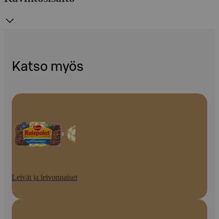
Katso myös
Leivät ja leivonnaiset