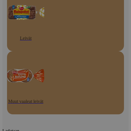
Leivät
Muut vaaleat leivät
Ladataan...