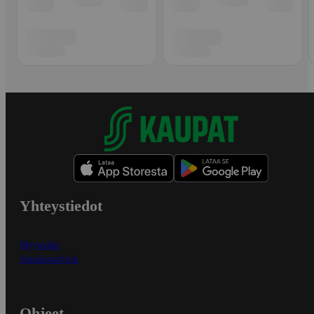
Yhteystiedot
Myymälät
Asiakaspalvelu
Ohjeet