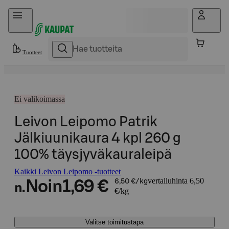
Hyppää sisältöön
Tuotteet
Ei valikoimassa
Leivon Leipomo Patrik
Jälkiuunikaura 4 kpl 260 g
100% täysjyväkauraleipä
Kaikki Leivon Leipomo -tuotteet
vertailuhinta 6,50
Noin
1,69 €
6,50 €/kg
n.
€/kg
Valitse toimitustapa