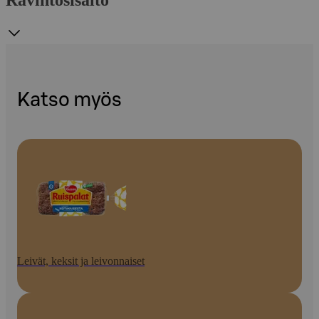
Ravintosisältö
Katso myös
Leivät, keksit ja leivonnaiset