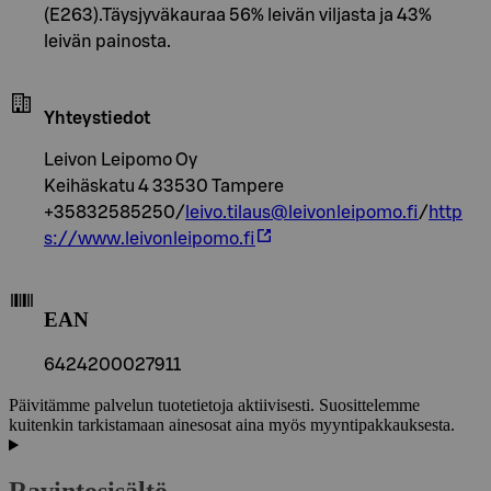
(E263).Täysjyväkauraa 56% leivän viljasta ja 43%
leivän painosta.
Yhteystiedot
Leivon Leipomo Oy
Keihäskatu 4 33530 Tampere
+35832585250/
leivo.tilaus@leivonleipomo.fi
/
http
s://www.leivonleipomo.fi
EAN
6424200027911
Päivitämme palvelun tuotetietoja aktiivisesti. Suosittelemme
kuitenkin tarkistamaan ainesosat aina myös myyntipakkauksesta.