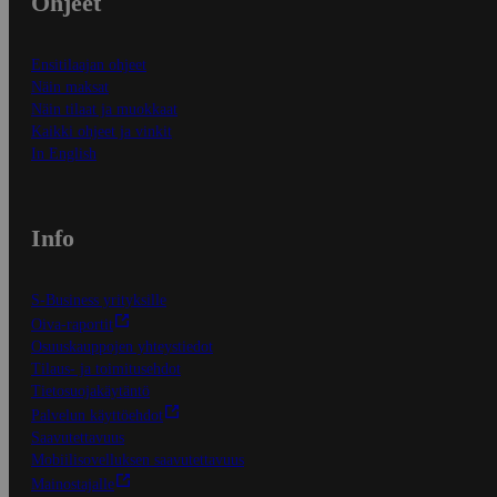
Ohjeet
Ensitilaajan ohjeet
Näin maksat
Näin tilaat ja muokkaat
Kaikki ohjeet ja vinkit
In English
Info
S-Business yrityksille
Oiva-raportit
Osuuskauppojen yhteystiedot
Tilaus- ja toimitusehdot
Tietosuojakäytäntö
Palvelun käyttöehdot
Saavutettavuus
Mobiilisovelluksen saavutettavuus
Mainostajalle