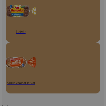
Leivät
Muut vaaleat leivät