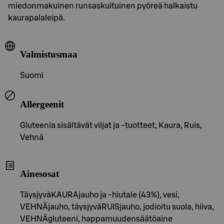
miedonmakuinen runsaskuituinen pyöreä halkaistu
kaurapalaleipä.
Valmistusmaa
Suomi
Allergeenit
Gluteenia sisältävät viljat ja -tuotteet, Kaura, Ruis,
Vehnä
Ainesosat
TäysjyväKAURAjauho ja -hiutale (43%), vesi,
VEHNÄjauho, täysjyväRUISjauho, jodioitu suola, hiiva,
VEHNÄgluteeni, happamuudensäätöaine