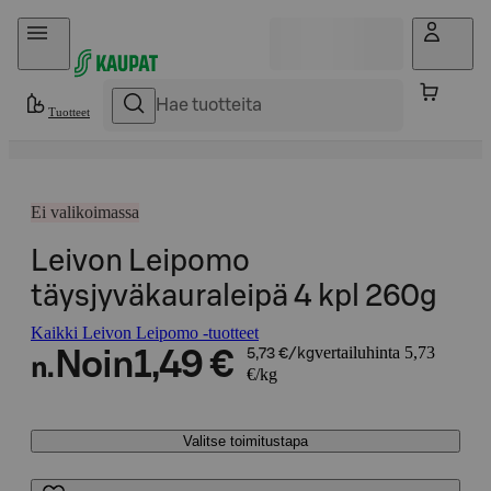
Hyppää sisältöön
Tuotteet
Ei valikoimassa
Leivon Leipomo
täysjyväkauraleipä 4 kpl 260g
Kaikki Leivon Leipomo -tuotteet
vertailuhinta 5,73
Noin
1,49 €
5,73 €/kg
n.
€/kg
Valitse toimitustapa