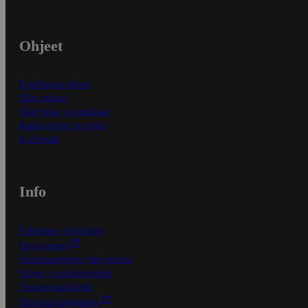
Ohjeet
Ensitilaajan ohjeet
Näin maksat
Näin tilaat ja muokkaat
Kaikki ohjeet ja vinkit
In English
Info
S-Business yrityksille
Oiva-raportit
Osuuskauppojen yhteystiedot
Tilaus- ja toimitusehdot
Tietosuojakäytäntö
Palvelun käyttöehdot