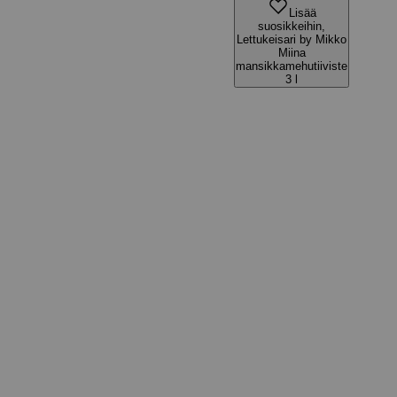
Lisää
suosikkeihin,
Lettukeisari by Mikko
Miina
mansikkamehutiiviste
3 l