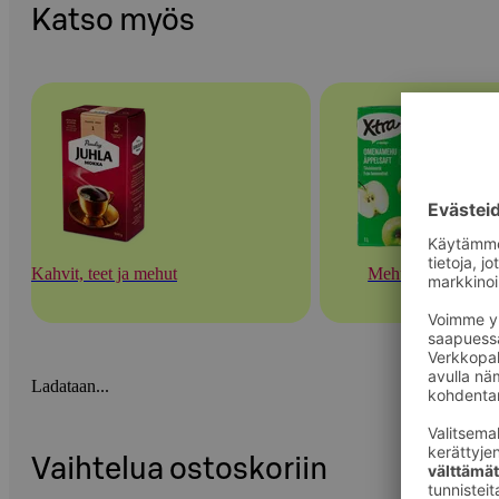
Katso myös
Kahvit, teet ja mehut
Mehut
Ladataan...
Vaihtelua ostoskoriin