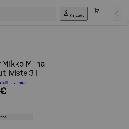
Kirjaudu
y Mikko Miina
iviste 3 l
 Miina -tuotteet
 €
stapa