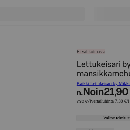
Ei valikoimassa
Lettukeisari b
mansikkamehuti
Kaikki Lettukeisari by Mikko
Noin
21,90
n.
vertailuhinta 7,30 €/l
7,30 €/l
Valitse toimitu