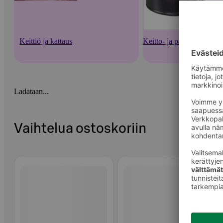
Keittiö ja kattaus
Keitto- ja paistoastiat
Ladataan...
Vaihtelua ostoskoriin
Ohita listaus