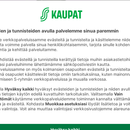
Paistinpannut ja paistokasarit