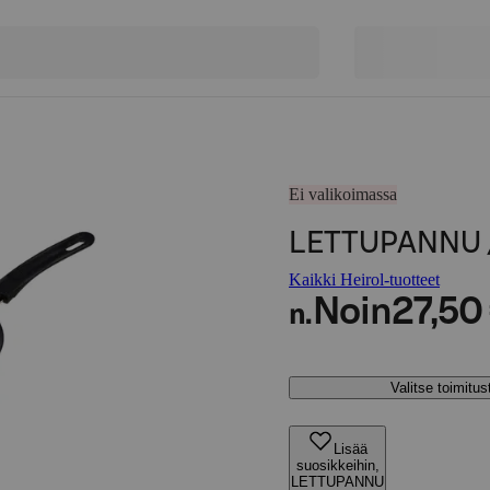
Ei valikoimassa
LETTUPANNU /
Kaikki Heirol-tuotteet
Noin
27,50
n.
Valitse toimitu
Lisää
suosikkeihin,
LETTUPANNU