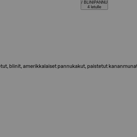
/ BLINIPANNU
4 letulle
t letut, blinit, amerikkalaiset pannukakut, paistetut kananm