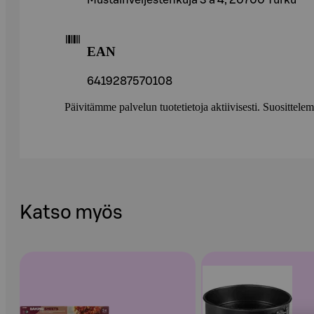
Mustainveljestenkuja 3 a 4, 20700 Turku
EAN
6419287570108
Päivitämme palvelun tuotetietoja aktiivisesti. Suositte
Katso myös