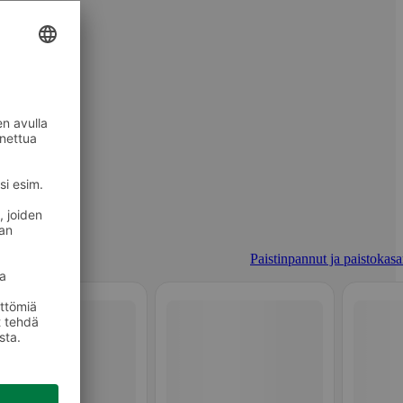
Paistinpannut ja paistokasar