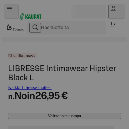
Hyppää sisältöön
Tuotteet
Ei valikoimassa
LIBRESSE Intimawear Hipster
Black L
Kaikki Libresse-tuotteet
Noin
26,95 €
n.
Valitse toimitustapa