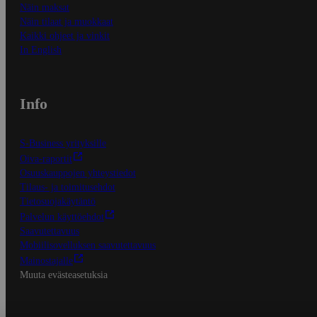
Näin maksat
Näin tilaat ja muokkaat
Kaikki ohjeet ja vinkit
In English
Info
S-Business yrityksille
Oiva-raportit
Osuuskauppojen yhteystiedot
Tilaus- ja toimitusehdot
Tietosuojakäytäntö
Palvelun käyttöehdot
Saavutettavuus
Mobiilisovelluksen saavutettavuus
Mainostajalle
Muuta evästeasetuksia