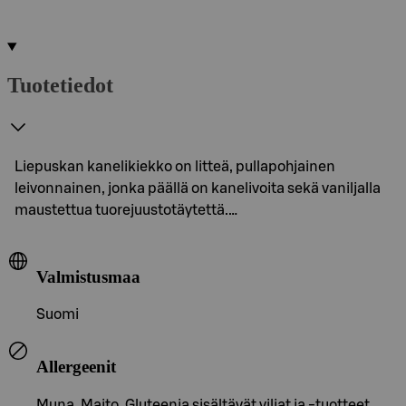
Tuotetiedot
Liepuskan kanelikiekko on litteä, pullapohjainen
leivonnainen, jonka päällä on kanelivoita sekä vaniljalla
maustettua tuorejuustotäytettä.…
Valmistusmaa
Suomi
Allergeenit
Muna, Maito, Gluteenia sisältävät viljat ja -tuotteet,