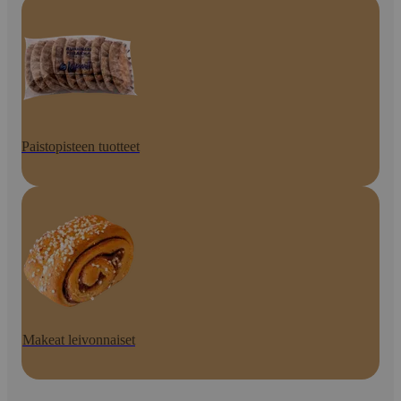
Paistopisteen tuotteet
Makeat leivonnaiset