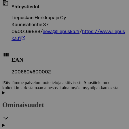
Yhteystiedot
Liepuskan Herkkupaja Oy
Kaunisahontie 37
0400169888/
eeva@liepuska.fi
/
https://www.liepus
ka.fi
EAN
2006604600002
Päivitämme palvelun tuotetietoja aktiivisesti. Suosittelemme
kuitenkin tarkistamaan ainesosat aina myös myyntipakkauksesta.
Ominaisuudet