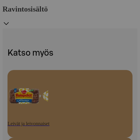
Ravintosisältö
Katso myös
Leivät ja leivonnaiset