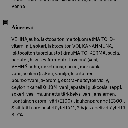
Vehnä
Ainesosat
VEHNÄjauho, laktoositon maitojuoma (MAITO, D-
vitamiini), sokeri, laktoositon VOI, KANANMUNA,
laktoositon tuorejuusto (kirnuMAITO, KERMA, suola,
hapate), hiiva, esifermentoitu vehnä (vesi,
VEHNÄjauho, dekstroosi, suola), merisuola,
vaniljasokeri (sokeri, vanilja, luontainen
bourbonvanilja-aromi), ekstra-neitsytoliiviöljy,
ceyloninkaneli 0, 13 %, vaniljapasta [glukoosisiirappi,
sokeri, vesi, muunnettu tärkkelys, vaniljansiemen,
luontainen aromi, väri (E100)], jauhonparanne (E300).
Sisältää tuorejuustotäytettä 11, 3 % ja kanelivoitäytettä
8, 7 %.