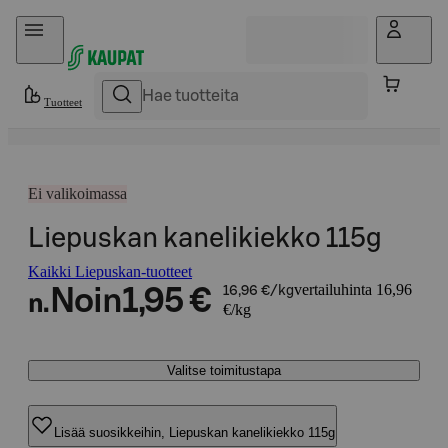
Hyppää sisältöön
Tuotteet
Ei valikoimassa
Liepuskan kanelikiekko 115g
Kaikki Liepuskan-tuotteet
vertailuhinta 16,96
Noin
1,95 €
16,96 €/kg
n.
€/kg
Valitse toimitustapa
Lisää suosikkeihin, Liepuskan kanelikiekko 115g