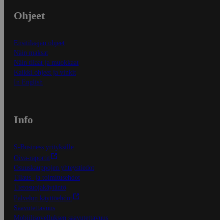
Ohjeet
Ensitilaajan ohjeet
Näin maksat
Näin tilaat ja muokkaat
Kaikki ohjeet ja vinkit
In English
Info
S-Business yrityksille
Oiva-raportit
Osuuskauppojen yhteystiedot
Tilaus- ja toimitusehdot
Tietosuojakäytäntö
Palvelun käyttöehdot
Saavutettavuus
Mobiilisovelluksen saavutettavuus