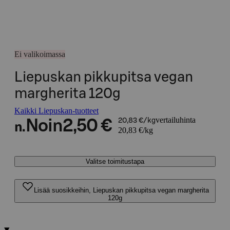
Ei valikoimassa
Liepuskan pikkupitsa vegan
margherita 120g
Kaikki Liepuskan-tuotteet
vertailuhinta
Noin
2,50 €
20,83 €/kg
n.
20,83 €/kg
Valitse toimitustapa
Lisää suosikkeihin, Liepuskan pikkupitsa vegan margherita
120g