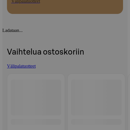
Välipalatuotteet
Ladataan...
Vaihtelua ostoskoriin
Välipalatuotteet
Ohita listaus