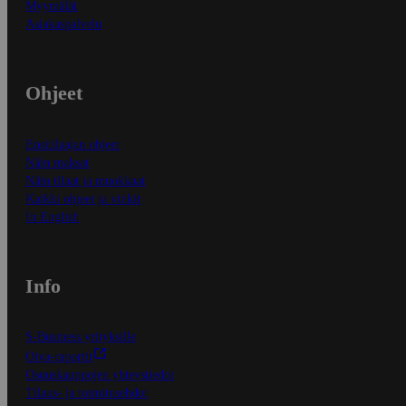
Myymälät
Asiakaspalvelu
Ohjeet
Ensitilaajan ohjeet
Näin maksat
Näin tilaat ja muokkaat
Kaikki ohjeet ja vinkit
In English
Info
S-Business yrityksille
Oiva-raportit
Osuuskauppojen yhteystiedot
Tilaus- ja toimitusehdot