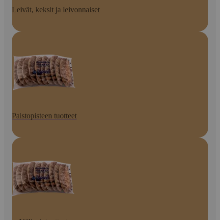
Leivät, keksit ja leivonnaiset
Paistopisteen tuotteet