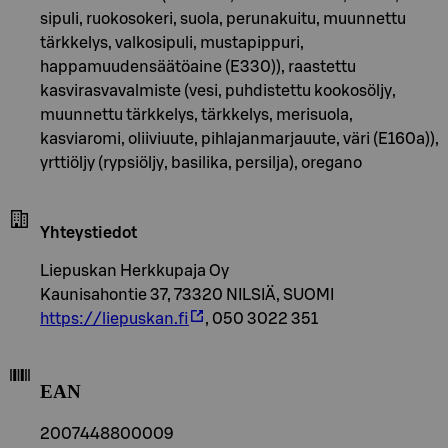
sipuli, ruokosokeri, suola, perunakuitu, muunnettu
tärkkelys, valkosipuli, mustapippuri,
happamuudensäätöaine (E330)), raastettu
kasvirasvavalmiste (vesi, puhdistettu kookosöljy,
muunnettu tärkkelys, tärkkelys, merisuola,
kasviaromi, oliiviuute, pihlajanmarjauute, väri (E160a)),
yrttiöljy (rypsiöljy, basilika, persilja), oregano
Yhteystiedot
Liepuskan Herkkupaja Oy
Kaunisahontie 37, 73320 NILSIÄ, SUOMI
https://liepuskan.fi
, 050 3022 351
EAN
2007448800009