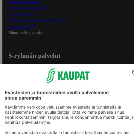
Tietosuojakäytäntö
Palvelun käyttöehdot
Saavutettavuus
Mobiilisovelluksen saavutettavuus
Mainostajalle
Muuta evästeasetuksia
S-ryhmän palvelut
S-ryhmä
Asiakasomistajuus
Yhteishyvä Ruoka -sovellus
S-ostoslista -sovellus
Prisma.fi
Sokos.fi
S-Pankki
Yhteishyvä
Sokos Hotels
Raflaamo