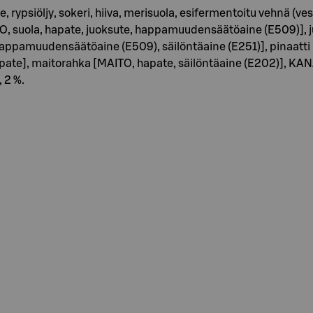
, rypsiöljy, sokeri, hiiva, merisuola, esifermentoitu vehnä (ve
ITO, suola, hapate, juoksute, happamuudensäätöaine (E509)]
, happamuudensäätöaine (E509), säilöntäaine (E251)], pinaat
apate], maitorahka [MAITO, hapate, säilöntäaine (E202)], KAN
 2 %.