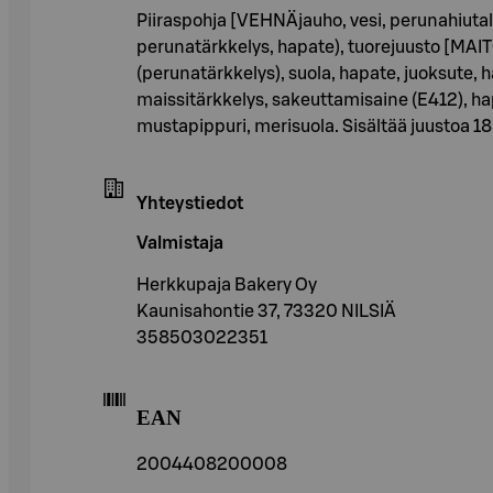
Piiraspohja [VEHNÄjauho, vesi, perunahiutale
perunatärkkelys, hapate), tuorejuusto [MA
(perunatärkkelys), suola, hapate, juoksute
maissitärkkelys, sakeuttamisaine (E412), h
mustapippuri, merisuola. Sisältää juustoa 18,
Yhteystiedot
Valmistaja
Herkkupaja Bakery Oy
Kaunisahontie 37, 73320 NILSIÄ
358503022351
EAN
2004408200008