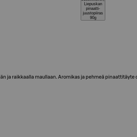
Liepuskan
pinaatti-
juustopiiras
90g
lään ja raikkaalla maullaan. Aromikas ja pehmeä pinaattitäyte 