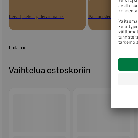
Leivät, keksit ja leivonnaiset
Paistopisteen tuotteet
Ladataan...
Vaihtelua ostoskoriin
Ohita listaus