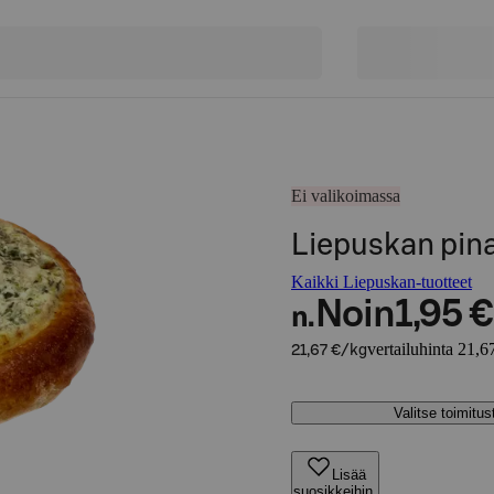
Ei valikoimassa
Liepuskan pina
Kaikki Liepuskan-tuotteet
Noin
1,95 €
n.
vertailuhinta 21,6
21,67 €/kg
Valitse toimitu
Lisää
suosikkeihin,