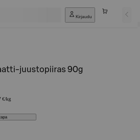
Kirjaudu
atti-juustopiiras 90g
7 €/kg
stapa