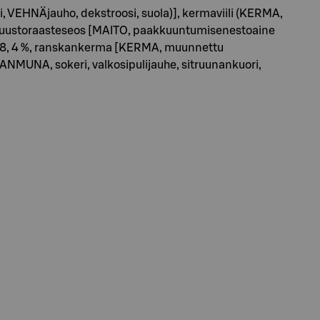
si, VEHNÄjauho, dekstroosi, suola)], kermaviili (KERMA,
, juustoraasteseos [MAITO, paakkuuntumisenestoaine
ti 8, 4 %, ranskankerma [KERMA, muunnettu
ANMUNA, sokeri, valkosipulijauhe, sitruunankuori,