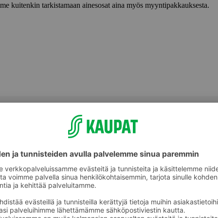
lemme kuitenkin tarkistamaan ainesosat aina myös myyntipakkauksesta.