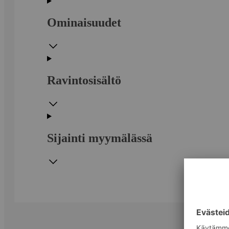
Ominaisuudet
Ravintosisältö
Sijainti myymälässä