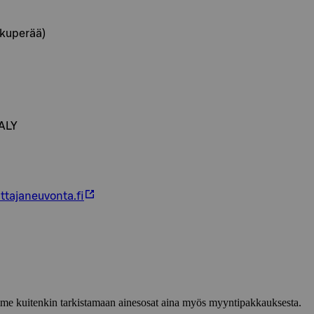
lkuperää)
TALY
ttajaneuvonta.fi
lemme kuitenkin tarkistamaan ainesosat aina myös myyntipakkauksesta.