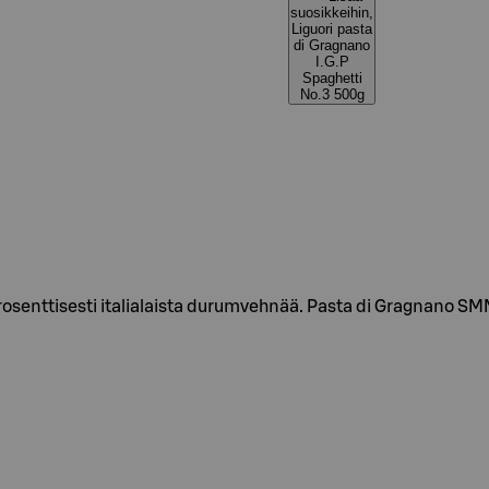
suosikkeihin,
Liguori pasta
di Gragnano
I.G.P
Spaghetti
No.3 500g
rosenttisesti italialaista durumvehnää. Pasta di Gragnano S