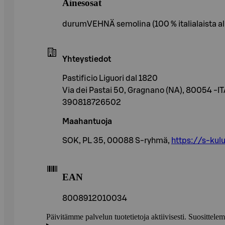
Ainesosat
durumVEHNÄ semolina (100 % italialaista a
Yhteystiedot
Pastificio Liguori dal 1820
Via dei Pastai 50, Gragnano (NA), 80054 -I
390818726502
Maahantuoja
SOK, PL 35, 00088 S-ryhmä,
https://s-kulu
EAN
8008912010034
Päivitämme palvelun tuotetietoja aktiivisesti. Suositte