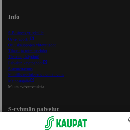
Info
S-Business yrityksille
Oiva-raportit
Osuuskauppojen yhteystiedot
Tilaus- ja toimitusehdot
Tietosuojakäytäntö
Palvelun käyttöehdot
Saavutettavuus
Mobiilisovelluksen saavutettavuus
Mainostajalle
Muuta evästeasetuksia
S-ryhmän palvelut
S-ryhmä