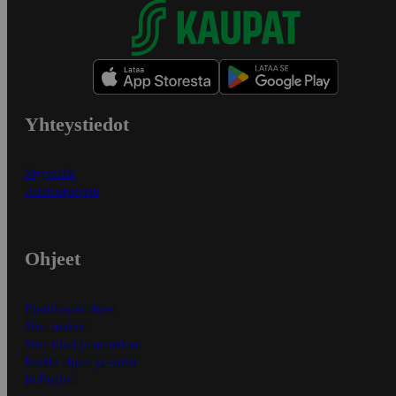
Yhteystiedot
Myymälät
Asiakaspalvelu
Ohjeet
Ensitilaajan ohjeet
Näin maksat
Näin tilaat ja muokkaat
Kaikki ohjeet ja vinkit
In English