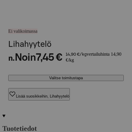
Ei valikoimassa
Lihahyytelö
vertailuhinta 14,90
Noin
7,45 €
14,90 €/kg
n.
€/kg
Valitse toimitustapa
Lisää suosikkeihin, Lihahyytelö
Tuotetiedot