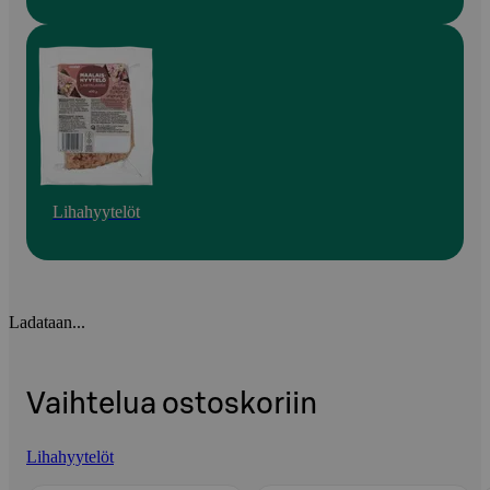
Lihahyytelöt
Ladataan...
Vaihtelua ostoskoriin
Lihahyytelöt
Ohita listaus