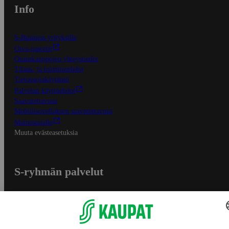
Info
S-Business yrityksille
Oiva-raportit
Osuuskauppojen yhteystiedot
Tilaus- ja toimitusehdot
Tietosuojakäytäntö
Palvelun käyttöehdot
Saavutettavuus
Mobiilisovelluksen saavutettavuus
Mainostajalle
Muuta evästeasetuksia
S-ryhmän palvelut
S-ryhmä
Asiakasomistajuus
Yhteishyvä Ruoka -sovellus