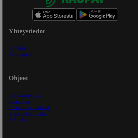
Yhteystiedot
Myymälät
Asiakaspalvelu
Ohjeet
Ensitilaajan ohjeet
Näin maksat
Näin tilaat ja muokkaat
Kaikki ohjeet ja vinkit
In English