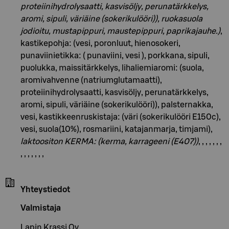
proteiinihydrolysaatti, kasvisöljy, perunatärkkelys,
aromi, sipuli, väriäine (sokerikulööri)), ruokasuola
jodioitu, mustapippuri, maustepippuri, paprikajauhe.)
,
kastikepohja: (vesi, poronluut, hienosokeri,
punaviinietikka: ( punaviini, vesi ), porkkana, sipuli,
puolukka, maissitärkkelys, lihaliemiaromi: (suola,
aromivahvenne (natriumglutamaatti),
proteiinihydrolysaatti, kasvisöljy, perunatärkkelys,
aromi, sipuli, väriäine (sokerikulööri)), palsternakka,
vesi, kastikkeenruskistaja: (väri (sokerikulööri E150c),
vesi, suola(10%), rosmariini, katajanmarja, timjami),
laktoositon KERMA: (kerma, karrageeni (E407))
, , , , , , ,
, , , , , , ,
Yhteystiedot
Valmistaja
Lapin Krassi Oy