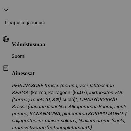
Lihapullat ja muusi
Valmistusmaa
Suomi
Ainesosat
PERUNASOSE Krassi: (peruna, vesi, laktoositon
KERMA:
(kerma, karrageeni (E407)
, laktoositon VOI:
(kerma
ja suola (0, 8 %)
, suola)*,
LIHAPYÖRYKKÄT
Krassi: (naudan jauheliha: Alkuperämaa Suomi, sipuli,
peruna,
KANANMUNA
,
gluteeniton KORPPUJAUHO: (
soijaproteeiini, maissi, sokeri )
, lihaliemiaromi: (suola,
aromivahvenne (natriumglutamaatti),