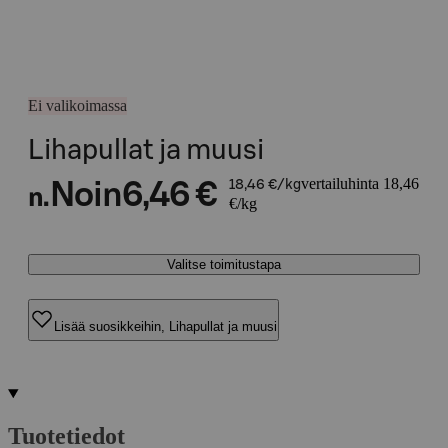
Ei valikoimassa
Lihapullat ja muusi
vertailuhinta 18,46
Noin
6,46 €
18,46 €/kg
n.
€/kg
Valitse toimitustapa
Lisää suosikkeihin, Lihapullat ja muusi
Tuotetiedot