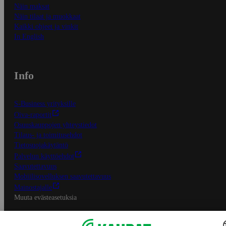
Näin maksat
Näin tilaat ja muokkaat
Kaikki ohjeet ja vinkit
In English
Info
S-Business yrityksille
Oiva-raportit
Osuuskauppojen yhteystiedot
Tilaus- ja toimitusehdot
Tietosuojakäytäntö
Palvelun käyttöehdot
Saavutettavuus
Mobiilisovelluksen saavutettavuus
Mainostajalle
Muuta evästeasetuksia