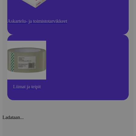
Askartelu- ja toimistotarvikkeet
Liimat ja teipit
Ladataan...