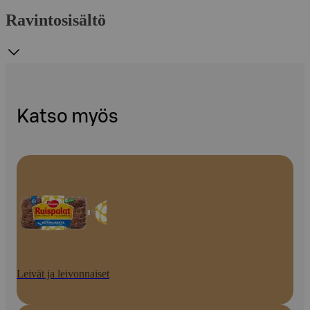
Ravintosisältö
Katso myös
Leivät ja leivonnaiset