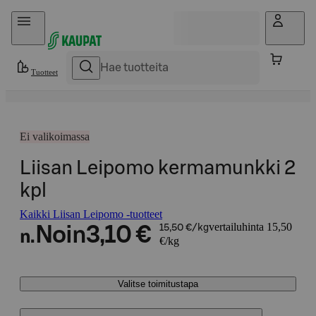
Hyppää sisältöön
Tuotteet
Ei valikoimassa
Liisan Leipomo kermamunkki 2
kpl
Kaikki Liisan Leipomo -tuotteet
vertailuhinta 15,50
Noin
3,10 €
15,50 €/kg
n.
€/kg
Valitse toimitustapa