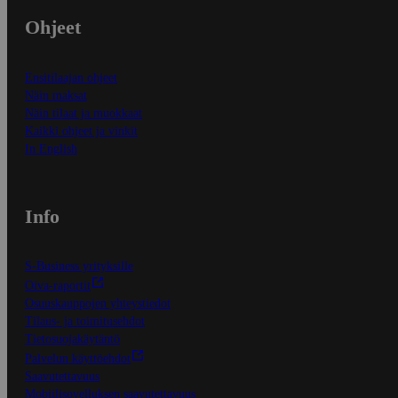
Ohjeet
Ensitilaajan ohjeet
Näin maksat
Näin tilaat ja muokkaat
Kaikki ohjeet ja vinkit
In English
Info
S-Business yrityksille
Oiva-raportit
Osuuskauppojen yhteystiedot
Tilaus- ja toimitusehdot
Tietosuojakäytäntö
Palvelun käyttöehdot
Saavutettavuus
Mobiilisovelluksen saavutettavuus