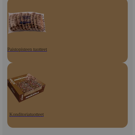
Paistopisteen tuotteet
Konditoriatuotteet