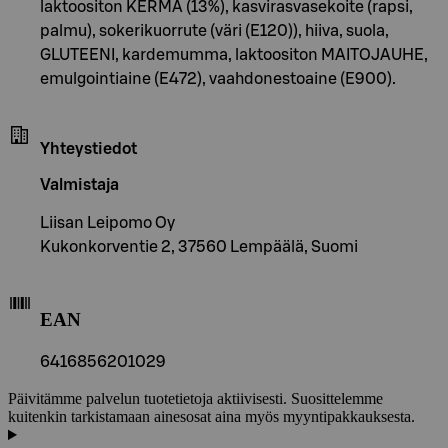
laktoositon KERMA (13%), kasvirasvasekoite (rapsi,
palmu), sokerikuorrute (väri (E120)), hiiva, suola,
GLUTEENI, kardemumma, laktoositon MAITOJAUHE,
emulgointiaine (E472), vaahdonestoaine (E900).
Yhteystiedot
Valmistaja
Liisan Leipomo Oy
Kukonkorventie 2, 37560 Lempäälä, Suomi
EAN
6416856201029
Päivitämme palvelun tuotetietoja aktiivisesti. Suosittelemme
kuitenkin tarkistamaan ainesosat aina myös myyntipakkauksesta.