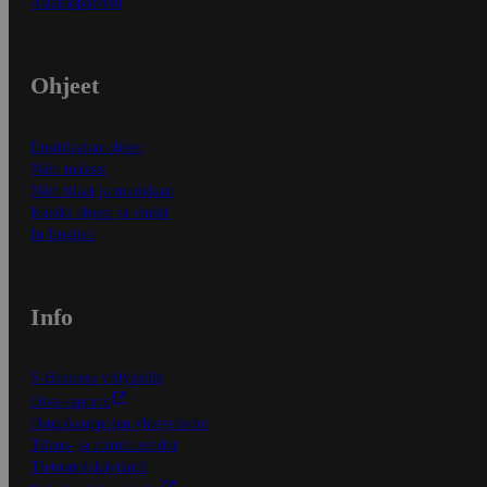
Asiakaspalvelu
Ohjeet
Ensitilaajan ohjeet
Näin maksat
Näin tilaat ja muokkaat
Kaikki ohjeet ja vinkit
In English
Info
S-Business yrityksille
Oiva-raportit
Osuuskauppojen yhteystiedot
Tilaus- ja toimitusehdot
Tietosuojakäytäntö