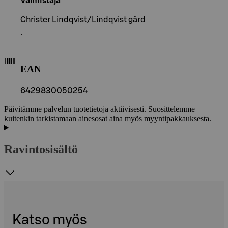
Valmistaja
Christer Lindqvist/Lindqvist gård
.
EAN
6429830050254
Päivitämme palvelun tuotetietoja aktiivisesti. Suosittelemme
kuitenkin tarkistamaan ainesosat aina myös myyntipakkauksesta.
Ravintosisältö
Katso myös