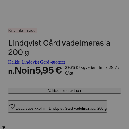
Ei valikoimassa
Lindqvist Gård vadelmarasia
200 g
Kaikki Lindqvist Gård -tuotteet
vertailuhinta 29,75
Noin
5,95 €
29,75 €/kg
n.
€/kg
Valitse toimitustapa
Lisää suosikkeihin, Lindqvist Gård vadelmarasia 200 g