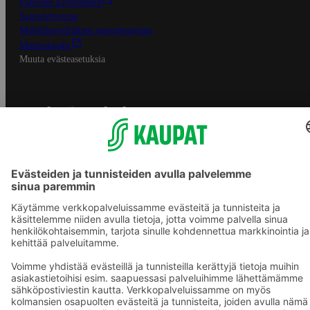
Palvelun käyttöehdot
Saavutettavuus
Mobiilisovelluksen saavutettavuus
Mainostajalle
Muuta evästeasetuksia
S-ryhmän palvelut
S-ryhmä
Asiakasomistajuus
Yhteishyvä Ruoka -sovellus
S-ostoslista -sovellus
Prisma.fi
Sokos.fi
S-Pankki
Yhteishyvä
Sokos Hotels
Raflaamo