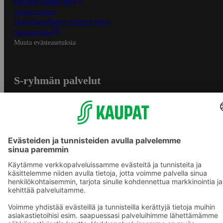
Palvelun käyttöehdot
Saavutettavuus
Mobiilisovelluksen saavutettavuus
Mainostajalle
Muuta evästeasetuksia
S-ryhmän palvelut
S-ryhmä
Asiakasomistajuus
Yhteishyvä Ruoka -sovellus
S-ostoslista -sovellus
Prisma.fi
Sokos.fi
S-Pankki
Yhteishyvä
Sokos Hotels
Raflaamo