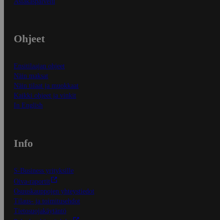
Asiakaspalvelu
Ohjeet
Ensitilaajan ohjeet
Näin maksat
Näin tilaat ja muokkaat
Kaikki ohjeet ja vinkit
In English
Info
S-Business yrityksille
Oiva-raportit
Osuuskauppojen yhteystiedot
Tilaus- ja toimitusehdot
Tietosuojakäytäntö