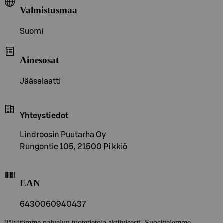
Valmistusmaa
Suomi
Ainesosat
Jääsalaatti
Yhteystiedot
Lindroosin Puutarha Oy
Rungontie 105, 21500 Piikkiö
EAN
6430060940437
Päivitämme palvelun tuotetietoja aktiivisesti. Suosittelemme