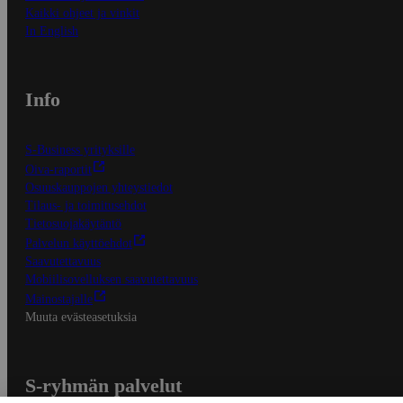
Kaikki ohjeet ja vinkit
In English
Info
S-Business yrityksille
Oiva-raportit
Osuuskauppojen yhteystiedot
Tilaus- ja toimitusehdot
Tietosuojakäytäntö
Palvelun käyttöehdot
Saavutettavuus
Mobiilisovelluksen saavutettavuus
Mainostajalle
Muuta evästeasetuksia
S-ryhmän palvelut