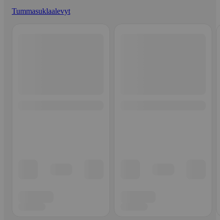
Tummasuklaalevyt
Ohita listaus