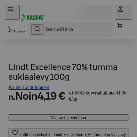
Hyppää sisältöön
Tuotteet
Lindt Excellence 70% tumma
suklaalevy 100g
Kaikki Lindt-tuotteet
vertailuhinta 41,90
Noin
4,19 €
41,90 €/kg
n.
€/kg
Valitse toimitustapa
Lisää suosikkeihin, Lindt Excellence 70% tumma suklaalevy