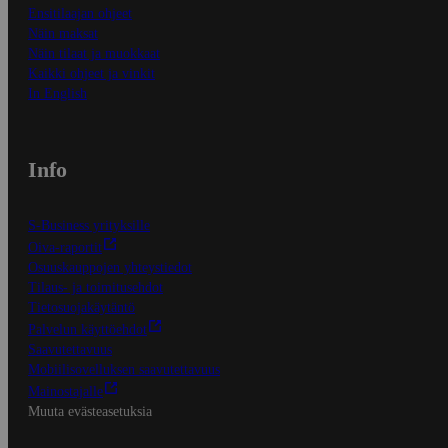
Ensitilaajan ohjeet
Näin maksat
Näin tilaat ja muokkaat
Kaikki ohjeet ja vinkit
In English
Info
S-Business yrityksille
Oiva-raportit
Osuuskauppojen yhteystiedot
Tilaus- ja toimitusehdot
Tietosuojakäytäntö
Palvelun käyttöehdot
Saavutettavuus
Mobiilisovelluksen saavutettavuus
Mainostajalle
Muuta evästeasetuksia