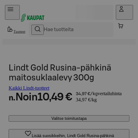
Hyppää sisältöön
Tuotteet
Lindt Gold Rusina-pähkinä
maitosuklaalevy 300g
Kaikki Lindt-tuotteet
vertailuhinta
Noin
10,49 €
34,97 €/kg
n.
34,97 €/kg
Valitse toimitustapa
Lisää suosikkeihin, Lindt Gold Rusina-pähkinä