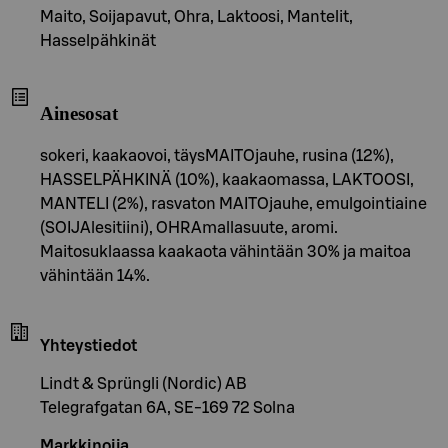
Maito, Soijapavut, Ohra, Laktoosi, Mantelit,
Hasselpähkinät
Ainesosat
sokeri, kaakaovoi, täysMAITOjauhe, rusina (12%),
HASSELPÄHKINÄ (10%), kaakaomassa, LAKTOOSI,
MANTELI (2%), rasvaton MAITOjauhe, emulgointiaine
(SOIJAlesitiini), OHRAmallasuute, aromi.
Maitosuklaassa kaakaota vähintään 30% ja maitoa
vähintään 14%.
Yhteystiedot
Lindt & Sprüngli (Nordic) AB
Telegrafgatan 6A, SE-169 72 Solna
Markkinoija