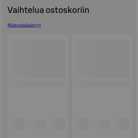
Vaihtelua ostoskoriin
Maitosuklaalevyt
Ohita listaus