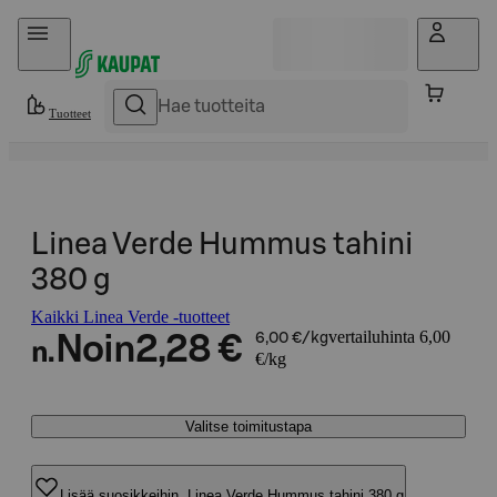
Hyppää sisältöön
Tuotteet
Linea Verde Hummus tahini
380 g
Kaikki Linea Verde -tuotteet
vertailuhinta 6,00
Noin
2,28 €
6,00 €/kg
n.
€/kg
Valitse toimitustapa
Lisää suosikkeihin, Linea Verde Hummus tahini 380 g