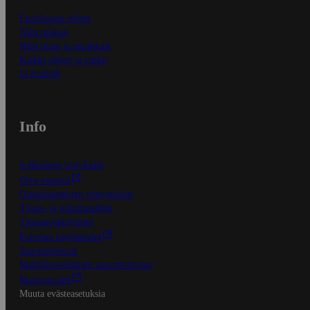
Ensitilaajan ohjeet
Näin maksat
Näin tilaat ja muokkaat
Kaikki ohjeet ja vinkit
In English
Info
S-Business yrityksille
Oiva-raportit
Osuuskauppojen yhteystiedot
Tilaus- ja toimitusehdot
Tietosuojakäytäntö
Palvelun käyttöehdot
Saavutettavuus
Mobiilisovelluksen saavutettavuus
Mainostajalle
Muuta evästeasetuksia