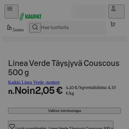
Hyppää sisältöön
Tuotteet
Linea Verde Täysjyvä Couscous
500 g
Kaikki Linea Verde -tuotteet
vertailuhinta 4,10
Noin
2,05 €
4,10 €/kg
n.
€/kg
Valitse toimitustapa
Lisää suosikkeihin, Linea Verde Täysjyvä Couscous 500 g