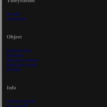
Yhteystiedot
Myymälät
Asiakaspalvelu
Ohjeet
Ensitilaajan ohjeet
Näin maksat
Näin tilaat ja muokkaat
Kaikki ohjeet ja vinkit
In English
Info
S-Business yrityksille
Oiva-raportit