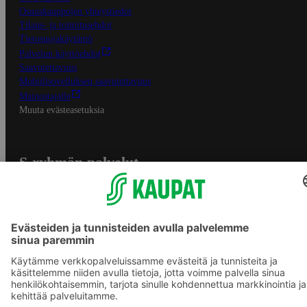
Osuuskauppojen yhteystiedot
Tilaus- ja toimitusehdot
Tietosuojakäytäntö
Palvelun käyttöehdot
Saavutettavuus
Mobiilisovelluksen saavutettavuus
Mainostajalle
Muuta evästeasetuksia
S-ryhmän palvelut
S-ryhmä
Asiakasomistajuus
Yhteishyvä Ruoka -sovellus
S-ostoslista -sovellus
Prisma.fi
Sokos.fi
S-Pankki