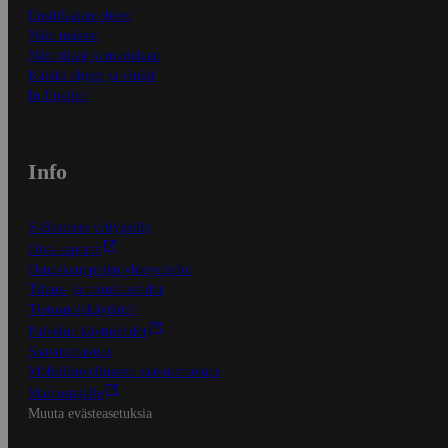
Ensitilaajan ohjeet
Näin maksat
Näin tilaat ja muokkaat
Kaikki ohjeet ja vinkit
In English
Info
S-Business yrityksille
Oiva-raportit
Osuuskauppojen yhteystiedot
Tilaus- ja toimitusehdot
Tietosuojakäytäntö
Palvelun käyttöehdot
Saavutettavuus
Mobiilisovelluksen saavutettavuus
Mainostajalle
Muuta evästeasetuksia