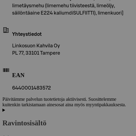
limetäysmehu (limemehu tiivisteestä, limeöljy,
säilöntäaine E224 kaliumdiSULFIITTI), limenkuori]
Yhteystiedot
Linkosuon Kahvila Oy
PL 77, 33101 Tampere
EAN
6440001483572
Päivitämme palvelun tuotetietoja aktiivisesti. Suosittelemme
kuitenkin tarkistamaan ainesosat aina myös myyntipakkauksesta.
Ravintosisältö