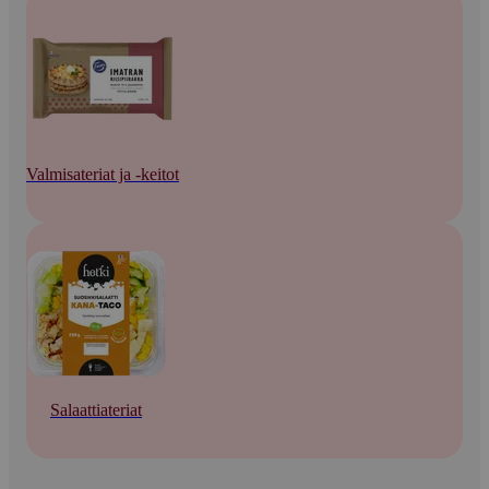
Valmisateriat ja -keitot
Salaattiateriat