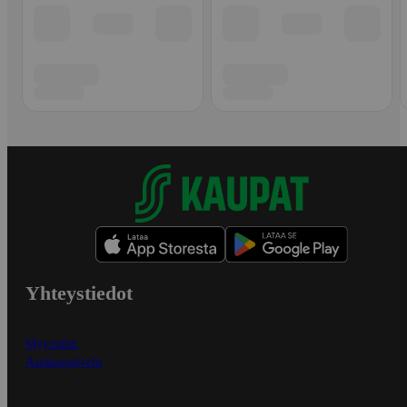
Yhteystiedot
Myymälät
Asiakaspalvelu