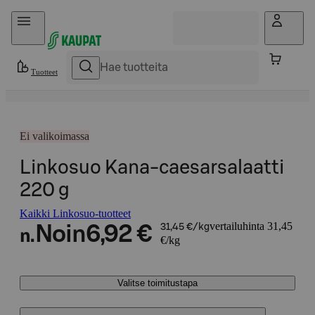
Hyppää sisältöön
Tuotteet
Ei valikoimassa
Linkosuo Kana-caesarsalaatti
220 g
Kaikki Linkosuo-tuotteet
vertailuhinta 31,45
Noin
6,92 €
31,45 €/kg
n.
€/kg
Valitse toimitustapa