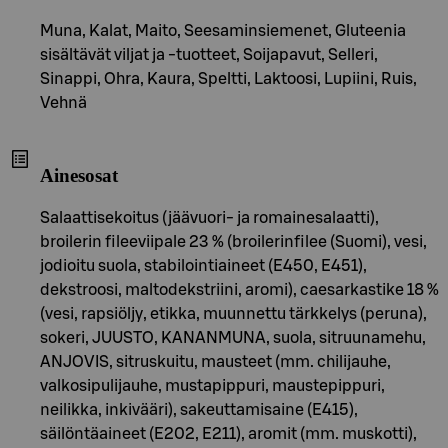
Muna, Kalat, Maito, Seesaminsiemenet, Gluteenia
sisältävät viljat ja -tuotteet, Soijapavut, Selleri,
Sinappi, Ohra, Kaura, Speltti, Laktoosi, Lupiini, Ruis,
Vehnä
Ainesosat
Salaattisekoitus (jäävuori- ja romainesalaatti),
broilerin fileeviipale 23 % (broilerinfilee (Suomi), vesi,
jodioitu suola, stabilointiaineet (E450, E451),
dekstroosi, maltodekstriini, aromi), caesarkastike 18 %
(vesi, rapsiöljy, etikka, muunnettu tärkkelys (peruna),
sokeri, JUUSTO, KANANMUNA, suola, sitruunamehu,
ANJOVIS, sitruskuitu, mausteet (mm. chilijauhe,
valkosipulijauhe, mustapippuri, maustepippuri,
neilikka, inkivääri), sakeuttamisaine (E415),
säilöntäaineet (E202, E211), aromit (mm. muskotti),