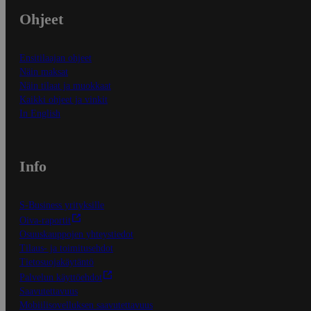
Ohjeet
Ensitilaajan ohjeet
Näin maksat
Näin tilaat ja muokkaat
Kaikki ohjeet ja vinkit
In English
Info
S-Business yrityksille
Oiva-raportit
Osuuskauppojen yhteystiedot
Tilaus- ja toimitusehdot
Tietosuojakäytäntö
Palvelun käyttöehdot
Saavutettavuus
Mobiilisovelluksen saavutettavuus