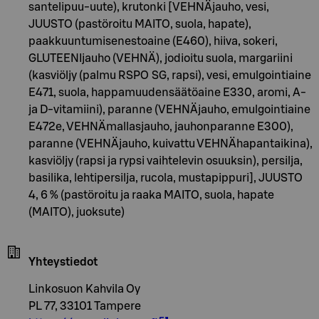
santelipuu-uute), krutonki [VEHNÄjauho, vesi,
JUUSTO (pastöroitu MAITO, suola, hapate),
paakkuuntumisenestoaine (E460), hiiva, sokeri,
GLUTEENIjauho (VEHNÄ), jodioitu suola, margariini
(kasviöljy (palmu RSPO SG, rapsi), vesi, emulgointiaine
E471, suola, happamuudensäätöaine E330, aromi, A-
ja D-vitamiini), paranne (VEHNÄjauho, emulgointiaine
E472e, VEHNÄmallasjauho, jauhonparanne E300),
paranne (VEHNÄjauho, kuivattu VEHNÄhapantaikina),
kasviöljy (rapsi ja rypsi vaihtelevin osuuksin), persilja,
basilika, lehtipersilja, rucola, mustapippuri], JUUSTO
4, 6 % (pastöroitu ja raaka MAITO, suola, hapate
(MAITO), juoksute)
Yhteystiedot
Linkosuon Kahvila Oy
PL 77, 33101 Tampere