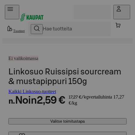
Hyppää sisältöön
Tuotteet
Ei valikoimassa
Linkosuo Ruissipsi sourcream
& mustapippuri 150g
Kaikki Linkosuo-tuotteet
vertailuhinta 17,27
Noin
2,59 €
17,27 €/kg
n.
€/kg
Valitse toimitustapa