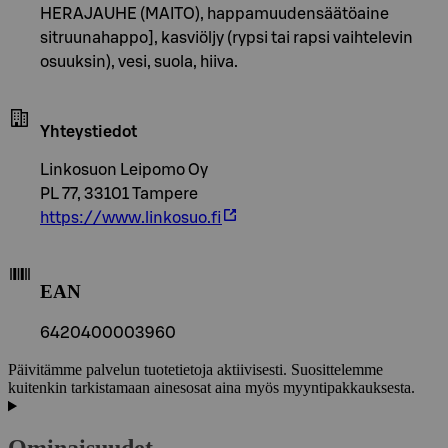
HERAJAUHE (MAITO), happamuudensäätöaine
sitruunahappo], kasviöljy (rypsi tai rapsi vaihtelevin
osuuksin), vesi, suola, hiiva.
Yhteystiedot
Linkosuon Leipomo Oy
PL 77, 33101 Tampere
https://www.linkosuo.fi
EAN
6420400003960
Päivitämme palvelun tuotetietoja aktiivisesti. Suosittelemme
kuitenkin tarkistamaan ainesosat aina myös myyntipakkauksesta.