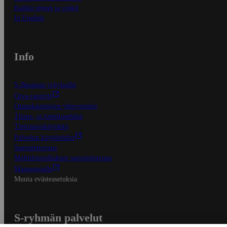
Kaikki ohjeet ja vinkit
In English
Info
S-Business yrityksille
Oiva-raportit
Osuuskauppojen yhteystiedot
Tilaus- ja toimitusehdot
Tietosuojakäytäntö
Palvelun käyttöehdot
Saavutettavuus
Mobiilisovelluksen saavutettavuus
Mainostajalle
Muuta evästeasetuksia
S-ryhmän palvelut