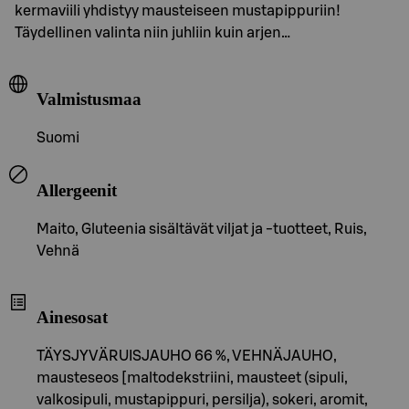
kermaviili yhdistyy mausteiseen mustapippuriin!
Täydellinen valinta niin juhliin kuin arjen…
Valmistusmaa
Suomi
Allergeenit
Maito, Gluteenia sisältävät viljat ja -tuotteet, Ruis,
Vehnä
Ainesosat
TÄYSJYVÄRUISJAUHO 66 %, VEHNÄJAUHO,
mausteseos [maltodekstriini, mausteet (sipuli,
valkosipuli, mustapippuri, persilja), sokeri, aromit,