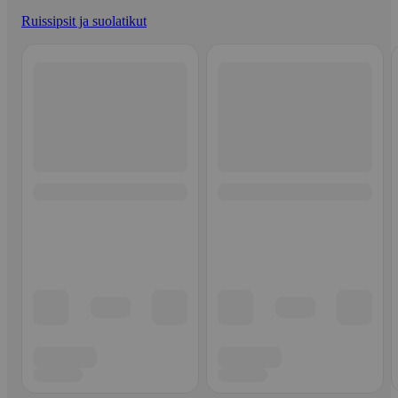
Ruissipsit ja suolatikut
Ohita listaus