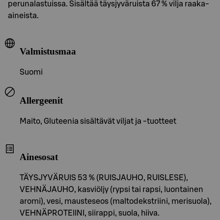
perunalastuissa. Sisältää täysjyväruista 67 % vilja raaka-
aineista.
Valmistusmaa
Suomi
Allergeenit
Maito, Gluteenia sisältävät viljat ja -tuotteet
Ainesosat
TÄYSJYVÄRUIS 53 % (RUISJAUHO, RUISLESE),
VEHNÄJAUHO, kasviöljy (rypsi tai rapsi, luontainen
aromi), vesi, mausteseos (maltodekstriini, merisuola),
VEHNÄPROTEIINI, siirappi, suola, hiiva.