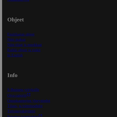
Ohjeet
Ensitilaajan ohjeet
Näin maksat
Näin tilaat ja muokkaat
Kaikki ohjeet ja vinkit
In English
Info
S-Business yrityksille
Oiva-raportit
Osuuskauppojen yhteystiedot
Tilaus- ja toimitusehdot
Tietosuojakäytäntö
Palvelun käyttöehdot