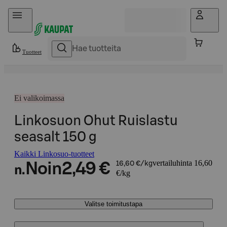
Hyppää sisältöön
Tuotteet
Ei valikoimassa
Linkosuon Ohut Ruislastu
seasalt 150 g
Kaikki Linkosuo-tuotteet
vertailuhinta 16,60
Noin
2,49 €
16,60 €/kg
n.
€/kg
Valitse toimitustapa