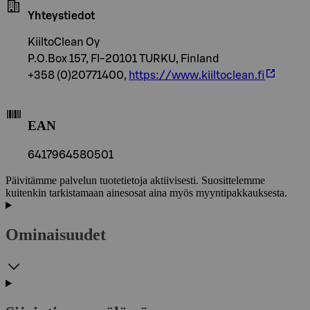
Yhteystiedot
KiiltoClean Oy
P.O.Box 157, FI-20101 TURKU, Finland
+358 (0)20771400,
https://www.kiiltoclean.fi
EAN
6417964580501
Päivitämme palvelun tuotetietoja aktiivisesti. Suosittelemme
kuitenkin tarkistamaan ainesosat aina myös myyntipakkauksesta.
Ominaisuudet