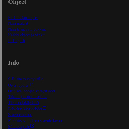
Ohjeet
Ensitilaajan ohjeet
Näin maksat
Näin tilaat ja muokkaat
Kaikki ohjeet ja vinkit
In English
Info
S-Business yrityksille
Oiva-raportit
Osuuskauppojen yhteystiedot
Tilaus- ja toimitusehdot
Tietosuojakäytäntö
Palvelun käyttöehdot
Saavutettavuus
Mobiilisovelluksen saavutettavuus
Mainostajalle