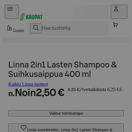
Hyppää sisältöön
Tuotteet
Linna 2in1 Lasten Shampoo &
Suihkusaippua 400 ml​
Kaikki Linna-tuotteet
vertailuhinta 6,25 €/l
Noin
2,50 €
6,25 €/l
n.
Valitse toimitustapa
Lisää suosikkeihin, Linna 2in1 Lasten Shampoo &