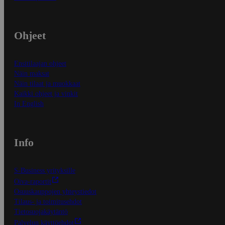
Ohjeet
Ensitilaajan ohjeet
Näin maksat
Näin tilaat ja muokkaat
Kaikki ohjeet ja vinkit
In English
Info
S-Business yrityksille
Oiva-raportit
Osuuskauppojen yhteystiedot
Tilaus- ja toimitusehdot
Tietosuojakäytäntö
Palvelun käyttöehdot