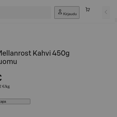
Kirjaudu
Mellanrost Kahvi 450g
Luomu
€
2 €/kg
stapa