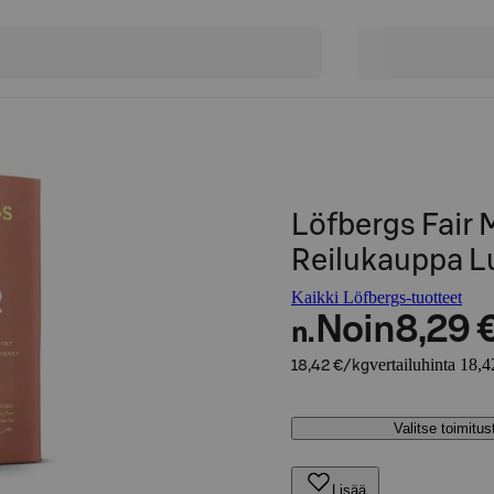
Löfbergs Fair 
Reilukauppa 
Kaikki Löfbergs-tuotteet
Noin
8,29 
n.
vertailuhinta 18,4
18,42 €/kg
Valitse toimitu
Lisää