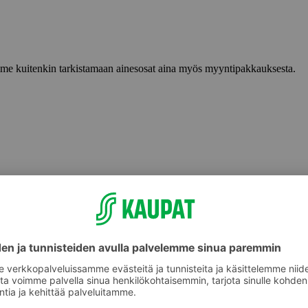
lemme kuitenkin tarkistamaan ainesosat aina myös myyntipakkauksesta.