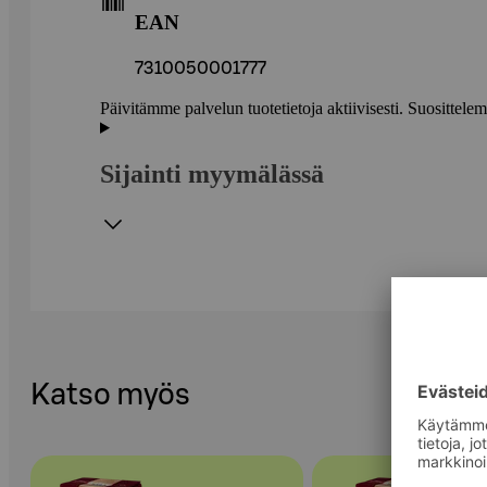
EAN
7310050001777
Päivitämme palvelun tuotetietoja aktiivisesti. Suositte
Sijainti myymälässä
Katso myös