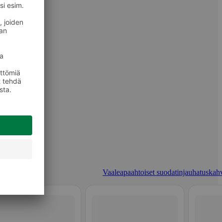
Vaaleapaahtoiset suodatinjauhatuskahv