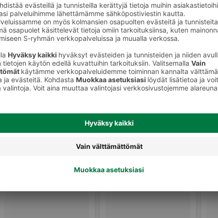
Vaaleapaahtoiset
suodatinjauhatuskahvit