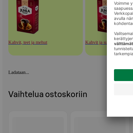
Kahvit, teet ja mehut
Kahvit ja suodatinpaperit
Ladataan...
Vaihtelua ostoskoriin
Ohita listaus