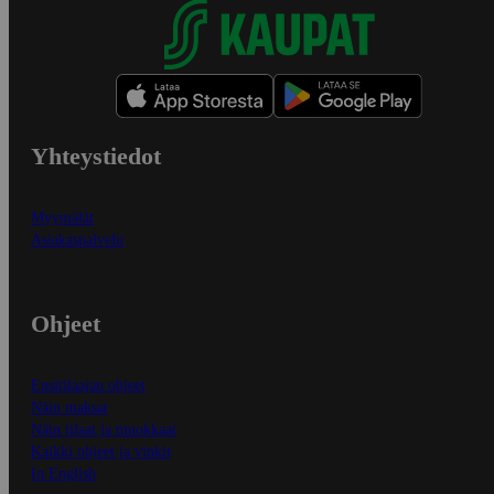
Yhteystiedot
Myymälät
Asiakaspalvelu
Ohjeet
Ensitilaajan ohjeet
Näin maksat
Näin tilaat ja muokkaat
Kaikki ohjeet ja vinkit
In English