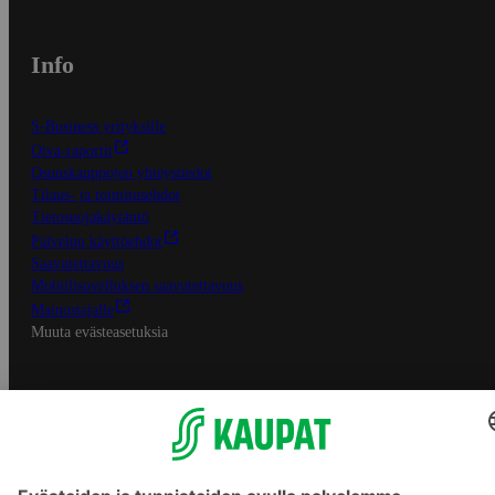
Info
S-Business yrityksille
Oiva-raportit
Osuuskauppojen yhteystiedot
Tilaus- ja toimitusehdot
Tietosuojakäytäntö
Palvelun käyttöehdot
Saavutettavuus
Mobiilisovelluksen saavutettavuus
Mainostajalle
Muuta evästeasetuksia
S-ryhmän palvelut
S-ryhmä