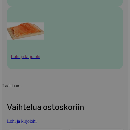
Lohi ja kirjolohi
Ladataan...
Vaihtelua ostoskoriin
Lohi ja kirjolohi
Ohita listaus