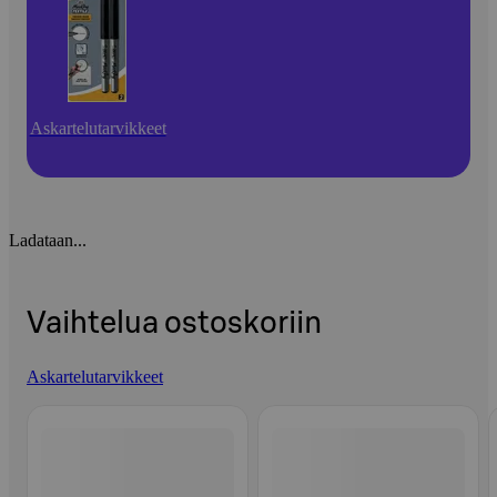
Askartelutarvikkeet
Ladataan...
Vaihtelua ostoskoriin
Askartelutarvikkeet
Ohita listaus