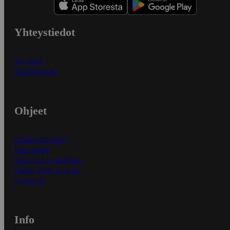
Yhteystiedot
Myymälät
Asiakaspalvelu
Ohjeet
Ensitilaajan ohjeet
Näin maksat
Näin tilaat ja muokkaat
Kaikki ohjeet ja vinkit
In English
Info