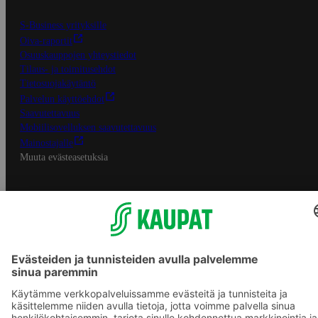
S-Business yrityksille
Oiva-raportit
Osuuskauppojen yhteystiedot
Tilaus- ja toimitusehdot
Tietosuojakäytäntö
Palvelun käyttöehdot
Saavutettavuus
Mobiilisovelluksen saavutettavuus
Mainostajalle
Muuta evästeasetuksia
S-ryhmän palvelut
S-ryhmä
Asiakasomistajuus
Yhteishyvä Ruoka -sovellus
S-ostoslista -sovellus
Prisma.fi