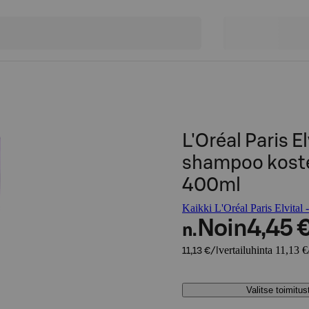
L'Oréal Paris E
shampoo kosteu
400ml
Kaikki L'Oréal Paris Elvital -
Noin
4,45 
n.
vertailuhinta 11,13 €
11,13 €/l
Valitse toimitu