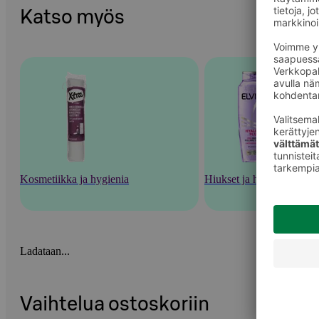
Katso myös
Kosmetiikka ja hygienia
Hiukset ja hiustenhoito
Ladataan...
Vaihtelua ostoskoriin