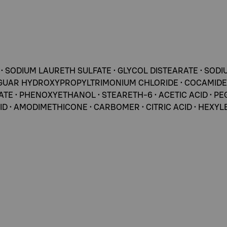
 • SODIUM LAURETH SULFATE • GLYCOL DISTEARATE • SOD
 2 • GUAR HYDROXYPROPYLTRIMONIUM CHLORIDE • COCAMIDE
E • PHENOXYETHANOL • STEARETH-6 • ACETIC ACID • PEG-
ID • AMODIMETHICONE • CARBOMER • CITRIC ACID • HEXYLE