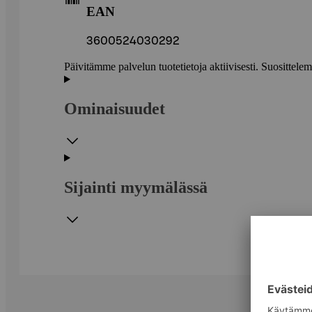
EAN
3600524030292
Päivitämme palvelun tuotetietoja aktiivisesti. Suositte
Ominaisuudet
Sijainti myymälässä