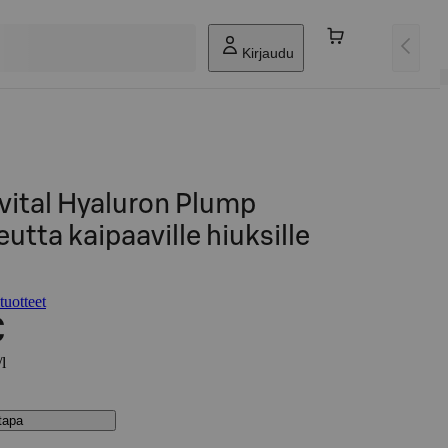
Kirjaudu
lvital Hyaluron Plump
tta kaipaaville hiuksille
tuotteet
€
/l
stapa