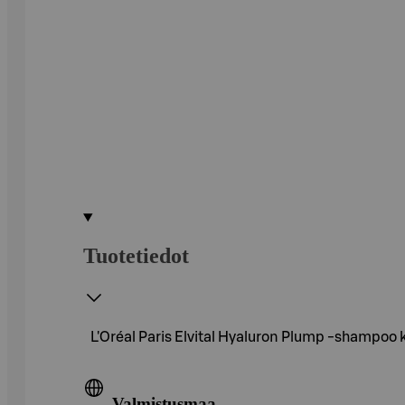
Tuotetiedot
L'Oréal Paris Elvital Hyaluron Plump -shampoo k
Valmistusmaa