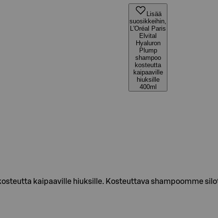
Lisää
suosikkeihin,
L'Oréal Paris
Elvital
Hyaluron
Plump
shampoo
kosteutta
kaipaaville
hiuksille
400ml
osteutta kaipaaville hiuksille. Kosteuttava shampoomme silot