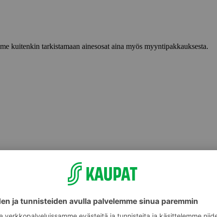
lemme kuitenkin tarkistamaan ainesosat aina myös myyntipakkauksesta.