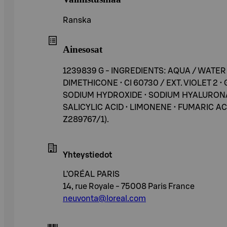
Ranska
Ainesosat
1239839 G - INGREDIENTS: AQUA / WATER
DIMETHICONE • CI 60730 / EXT. VIOLET
SODIUM HYDROXIDE • SODIUM HYALURONAT
SALICYLIC ACID • LIMONENE • FUMARIC AC
Z289767/1).
Yhteystiedot
L’ORÉAL PARIS
14, rue Royale - 75008 Paris France
neuvonta@loreal.com