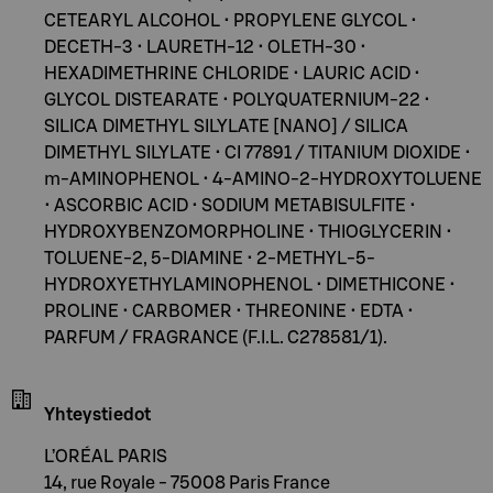
CETEARYL ALCOHOL • PROPYLENE GLYCOL •
DECETH-3 • LAURETH-12 • OLETH-30 •
HEXADIMETHRINE CHLORIDE • LAURIC ACID •
GLYCOL DISTEARATE • POLYQUATERNIUM-22 •
SILICA DIMETHYL SILYLATE [NANO] / SILICA
DIMETHYL SILYLATE • CI 77891 / TITANIUM DIOXIDE •
m-AMINOPHENOL • 4-AMINO-2-HYDROXYTOLUENE
• ASCORBIC ACID • SODIUM METABISULFITE •
HYDROXYBENZOMORPHOLINE • THIOGLYCERIN •
TOLUENE-2, 5-DIAMINE • 2-METHYL-5-
HYDROXYETHYLAMINOPHENOL • DIMETHICONE •
PROLINE • CARBOMER • THREONINE • EDTA •
PARFUM / FRAGRANCE (F.I.L. C278581/1).
Yhteystiedot
L’ORÉAL PARIS
14, rue Royale - 75008 Paris France