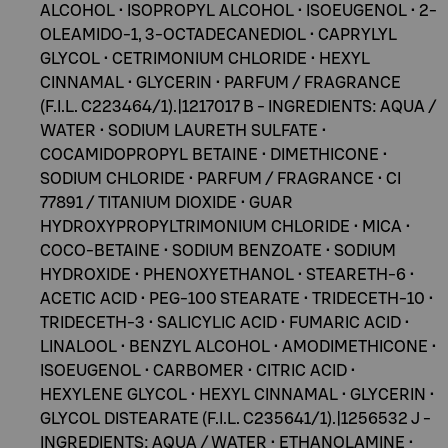
ALCOHOL • ISOPROPYL ALCOHOL • ISOEUGENOL • 2-
OLEAMIDO-1, 3-OCTADECANEDIOL • CAPRYLYL
GLYCOL • CETRIMONIUM CHLORIDE • HEXYL
CINNAMAL • GLYCERIN • PARFUM / FRAGRANCE
(F.I.L. C223464/1).|1217017 B - INGREDIENTS: AQUA /
WATER • SODIUM LAURETH SULFATE •
COCAMIDOPROPYL BETAINE • DIMETHICONE •
SODIUM CHLORIDE • PARFUM / FRAGRANCE • CI
77891 / TITANIUM DIOXIDE • GUAR
HYDROXYPROPYLTRIMONIUM CHLORIDE • MICA •
COCO-BETAINE • SODIUM BENZOATE • SODIUM
HYDROXIDE • PHENOXYETHANOL • STEARETH-6 •
ACETIC ACID • PEG-100 STEARATE • TRIDECETH-10 •
TRIDECETH-3 • SALICYLIC ACID • FUMARIC ACID •
LINALOOL • BENZYL ALCOHOL • AMODIMETHICONE •
ISOEUGENOL • CARBOMER • CITRIC ACID •
HEXYLENE GLYCOL • HEXYL CINNAMAL • GLYCERIN •
GLYCOL DISTEARATE (F.I.L. C235641/1).|1256532 J -
INGREDIENTS: AQUA / WATER • ETHANOLAMINE •