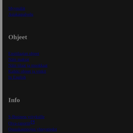
Myymälät
Asiakaspalvelu
Ohjeet
Ensitilaajan ohjeet
Näin maksat
Näin tilaat ja muokkaat
Kaikki ohjeet ja vinkit
In English
Info
S-Business yrityksille
Oiva-raportit
Osuuskauppojen yhteystiedot