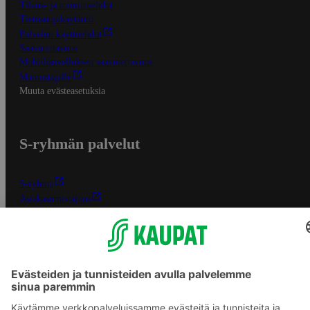
Tilaus- ja toimitusehdot
Tietosuojakäytäntö
Palvelun käyttöehdot
Saavutettavuus
Mobiilisovelluksen saavutettavuus
Mainostajalle
Muuta evästeasetuksia
S-ryhmän palvelut
S-ryhmä
Asiakasomistajuus
Yhteishyvä Ruoka -sovellus
S-ostoslista -sovellus
Prisma.fi
Sokos.fi
S-Pankki
Yhteishyvä
Sokos Hotels