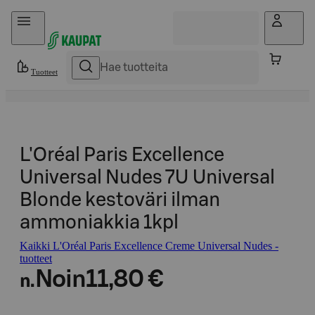
Hyppää sisältöön
Tuotteet
L'Oréal Paris Excellence
Universal Nudes 7U Universal
Blonde kestoväri ilman
ammoniakkia 1kpl
Kaikki L'Oréal Paris Excellence Creme Universal Nudes -
tuotteet
Noin
11,80 €
n.