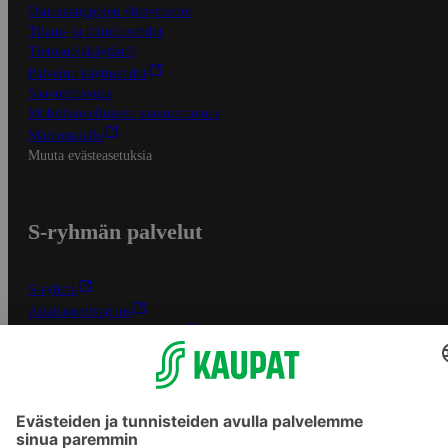
Osuuskauppojen yhteystiedot
Tilaus- ja toimitusehdot
Tietosuojakäytäntö
Palvelun käyttöehdot
Saavutettavuus
Mobiilisovelluksen saavutettavuus
Mainostajalle
Muuta evästeasetuksia
S-ryhmän palvelut
S-ryhmä
Asiakasomistajuus
Yhteishyvä Ruoka -sovellus
S-ostoslista -sovellus
Prisma.fi
Sokos.fi
S-Pankki
Yhteishyvä