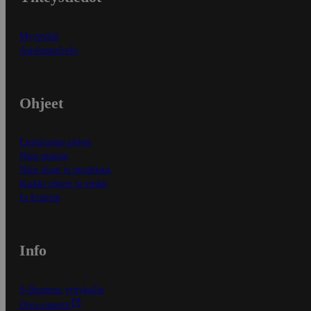
Myymälät
Asiakaspalvelu
Ohjeet
Ensitilaajan ohjeet
Näin maksat
Näin tilaat ja muokkaat
Kaikki ohjeet ja vinkit
In English
Info
S-Business yrityksille
Oiva-raportit