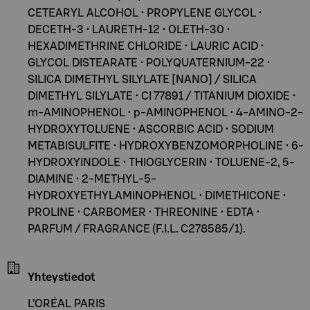
CETEARYL ALCOHOL • PROPYLENE GLYCOL •
DECETH-3 • LAURETH-12 • OLETH-30 •
HEXADIMETHRINE CHLORIDE • LAURIC ACID •
GLYCOL DISTEARATE • POLYQUATERNIUM-22 •
SILICA DIMETHYL SILYLATE [NANO] / SILICA
DIMETHYL SILYLATE • CI 77891 / TITANIUM DIOXIDE •
m-AMINOPHENOL • p-AMINOPHENOL • 4-AMINO-2-
HYDROXYTOLUENE • ASCORBIC ACID • SODIUM
METABISULFITE • HYDROXYBENZOMORPHOLINE • 6-
HYDROXYINDOLE • THIOGLYCERIN • TOLUENE-2, 5-
DIAMINE • 2-METHYL-5-
HYDROXYETHYLAMINOPHENOL • DIMETHICONE •
PROLINE • CARBOMER • THREONINE • EDTA •
PARFUM / FRAGRANCE (F.I.L. C278585/1).
Yhteystiedot
L’ORÉAL PARIS