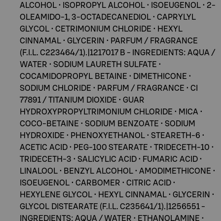
ALCOHOL • ISOPROPYL ALCOHOL • ISOEUGENOL • 2-
OLEAMIDO-1, 3-OCTADECANEDIOL • CAPRYLYL
GLYCOL • CETRIMONIUM CHLORIDE • HEXYL
CINNAMAL • GLYCERIN • PARFUM / FRAGRANCE
(F.I.L. C223464/1).|1217017 B - INGREDIENTS: AQUA /
WATER • SODIUM LAURETH SULFATE •
COCAMIDOPROPYL BETAINE • DIMETHICONE •
SODIUM CHLORIDE • PARFUM / FRAGRANCE • CI
77891 / TITANIUM DIOXIDE • GUAR
HYDROXYPROPYLTRIMONIUM CHLORIDE • MICA •
COCO-BETAINE • SODIUM BENZOATE • SODIUM
HYDROXIDE • PHENOXYETHANOL • STEARETH-6 •
ACETIC ACID • PEG-100 STEARATE • TRIDECETH-10 •
TRIDECETH-3 • SALICYLIC ACID • FUMARIC ACID •
LINALOOL • BENZYL ALCOHOL • AMODIMETHICONE •
ISOEUGENOL • CARBOMER • CITRIC ACID •
HEXYLENE GLYCOL • HEXYL CINNAMAL • GLYCERIN •
GLYCOL DISTEARATE (F.I.L. C235641/1).|1256551 -
INGREDIENTS: AQUA / WATER • ETHANOLAMINE •