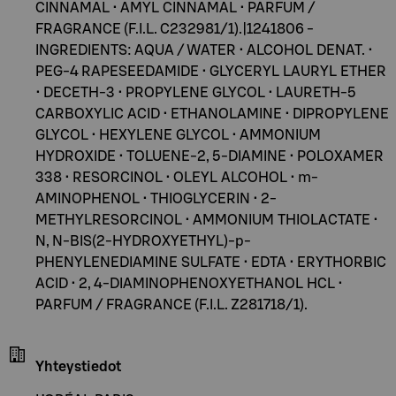
CINNAMAL • AMYL CINNAMAL • PARFUM /
FRAGRANCE (F.I.L. C232981/1).|1241806 -
INGREDIENTS: AQUA / WATER • ALCOHOL DENAT. •
PEG-4 RAPESEEDAMIDE • GLYCERYL LAURYL ETHER
• DECETH-3 • PROPYLENE GLYCOL • LAURETH-5
CARBOXYLIC ACID • ETHANOLAMINE • DIPROPYLENE
GLYCOL • HEXYLENE GLYCOL • AMMONIUM
HYDROXIDE • TOLUENE-2, 5-DIAMINE • POLOXAMER
338 • RESORCINOL • OLEYL ALCOHOL • m-
AMINOPHENOL • THIOGLYCERIN • 2-
METHYLRESORCINOL • AMMONIUM THIOLACTATE •
N, N-BIS(2-HYDROXYETHYL)-p-
PHENYLENEDIAMINE SULFATE • EDTA • ERYTHORBIC
ACID • 2, 4-DIAMINOPHENOXYETHANOL HCL •
PARFUM / FRAGRANCE (F.I.L. Z281718/1).
Yhteystiedot