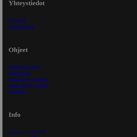
Yhteystiedot
Myymälät
Asiakaspalvelu
Ohjeet
Ensitilaajan ohjeet
Näin maksat
Näin tilaat ja muokkaat
Kaikki ohjeet ja vinkit
In English
Info
S-Business yrityksille