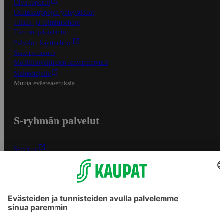
Oiva-raportit
Osuuskauppojen yhteystiedot
Tilaus- ja toimitusehdot
Tietosuojakäytäntö
Palvelun käyttöehdot
Saavutettavuus
Mobiilisovelluksen saavutettavuus
Mainostajalle
Muuta evästeasetuksia
S-ryhmän palvelut
S-ryhmä
Asiakasomistajuus
Yhteishyvä Ruoka -sovellus
S-ostoslista -sovellus
Prisma.fi
Sokos.fi
S-Pankki