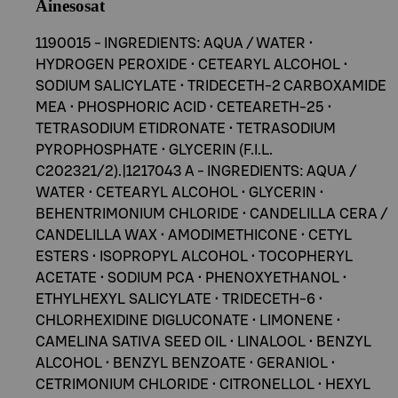
Ainesosat
1190015 - INGREDIENTS: AQUA / WATER •
HYDROGEN PEROXIDE • CETEARYL ALCOHOL •
SODIUM SALICYLATE • TRIDECETH-2 CARBOXAMIDE
MEA • PHOSPHORIC ACID • CETEARETH-25 •
TETRASODIUM ETIDRONATE • TETRASODIUM
PYROPHOSPHATE • GLYCERIN (F.I.L.
C202321/2).|1217043 A - INGREDIENTS: AQUA /
WATER • CETEARYL ALCOHOL • GLYCERIN •
BEHENTRIMONIUM CHLORIDE • CANDELILLA CERA /
CANDELILLA WAX • AMODIMETHICONE • CETYL
ESTERS • ISOPROPYL ALCOHOL • TOCOPHERYL
ACETATE • SODIUM PCA • PHENOXYETHANOL •
ETHYLHEXYL SALICYLATE • TRIDECETH-6 •
CHLORHEXIDINE DIGLUCONATE • LIMONENE •
CAMELINA SATIVA SEED OIL • LINALOOL • BENZYL
ALCOHOL • BENZYL BENZOATE • GERANIOL •
CETRIMONIUM CHLORIDE • CITRONELLOL • HEXYL