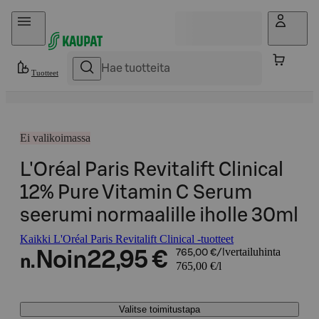
Hyppää sisältöön
Tuotteet
Ei valikoimassa
L'Oréal Paris Revitalift Clinical
12% Pure Vitamin C Serum
seerumi normaalille iholle 30ml
Kaikki L'Oréal Paris Revitalift Clinical -tuotteet
vertailuhinta
Noin
22,95 €
765,00 €/l
n.
765,00 €/l
Valitse toimitustapa