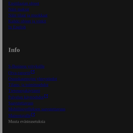
Ensitilaajan ohjeet
Näin maksat
Näin tilaat ja muokkaat
Kaikki ohjeet ja vinkit
In English
Info
S-Business yrityksille
Oiva-raportit
Osuuskauppojen yhteystiedot
Tilaus- ja toimitusehdot
Tietosuojakäytäntö
Palvelun käyttöehdot
Saavutettavuus
Mobiilisovelluksen saavutettavuus
Mainostajalle
Muuta evästeasetuksia