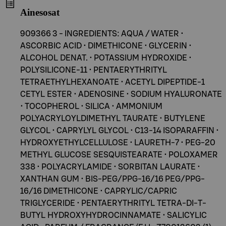
Ainesosat
909366 3 - INGREDIENTS: AQUA / WATER •
ASCORBIC ACID • DIMETHICONE • GLYCERIN •
ALCOHOL DENAT. • POTASSIUM HYDROXIDE •
POLYSILICONE-11 • PENTAERYTHRITYL
TETRAETHYLHEXANOATE • ACETYL DIPEPTIDE-1
CETYL ESTER • ADENOSINE • SODIUM HYALURONATE
• TOCOPHEROL • SILICA • AMMONIUM
POLYACRYLOYLDIMETHYL TAURATE • BUTYLENE
GLYCOL • CAPRYLYL GLYCOL • C13-14 ISOPARAFFIN •
HYDROXYETHYLCELLULOSE • LAURETH-7 • PEG-20
METHYL GLUCOSE SESQUISTEARATE • POLOXAMER
338 • POLYACRYLAMIDE • SORBITAN LAURATE •
XANTHAN GUM • BIS-PEG/PPG-16/16 PEG/PPG-
16/16 DIMETHICONE • CAPRYLIC/CAPRIC
TRIGLYCERIDE • PENTAERYTHRITYL TETRA-DI-T-
BUTYL HYDROXYHYDROCINNAMATE • SALICYLIC