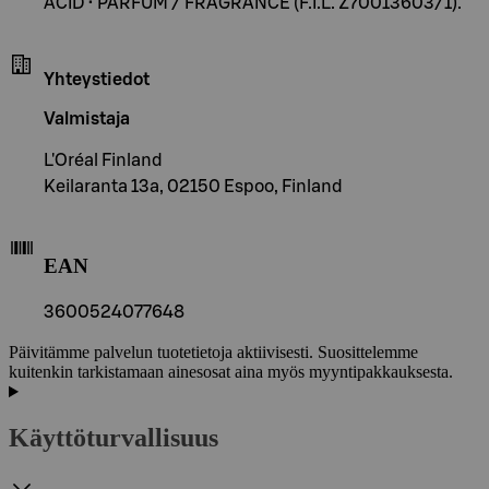
ACID • PARFUM / FRAGRANCE (F.I.L. Z70013603/1).
Yhteystiedot
Valmistaja
L'Oréal Finland
Keilaranta 13a, 02150 Espoo, Finland
EAN
3600524077648
Päivitämme palvelun tuotetietoja aktiivisesti. Suosittelemme
kuitenkin tarkistamaan ainesosat aina myös myyntipakkauksesta.
Käyttöturvallisuus