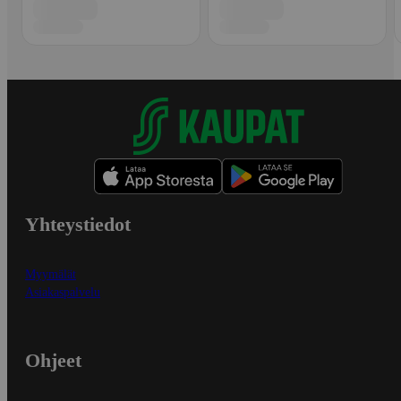
Yhteystiedot
Myymälät
Asiakaspalvelu
Ohjeet