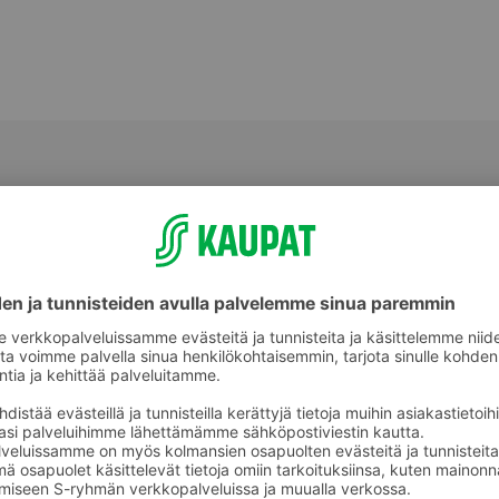
ja nenäliinat
Talouspaperit