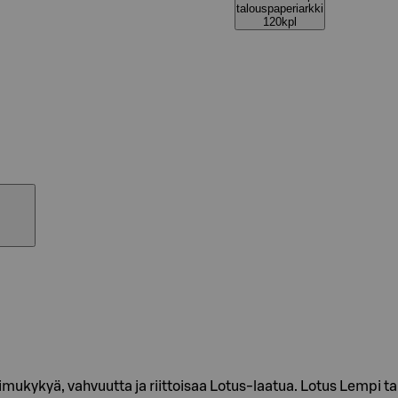
talouspaperiarkki
120kpl
 imukykyä, vahvuutta ja riittoisaa Lotus-laatua. Lotus Lempi t