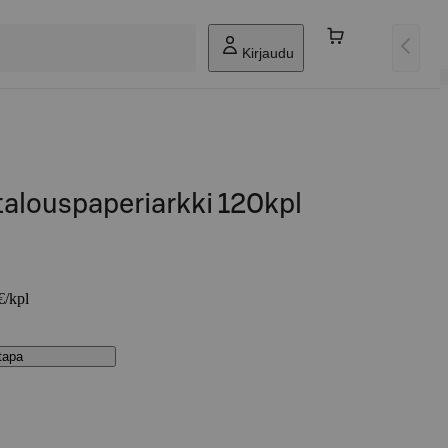
Kirjaudu
alouspaperiarkki 120kpl
€/kpl
stapa