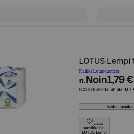
LOTUS Lempi t
Kaikki Lotus-tuotteet
Noin
1,79 €
n.
vertailuhinta 0,01 
0,01 €/kpl
Valitse toimitu
Lisää
suosikkeihin,
LOTUS Lempi