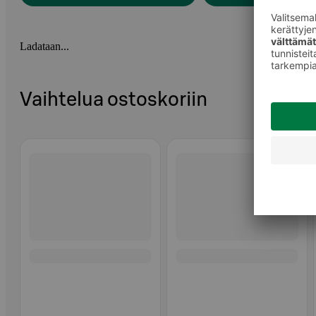
Ladataan...
Vaihtelua ostoskoriin
Ohita listaus