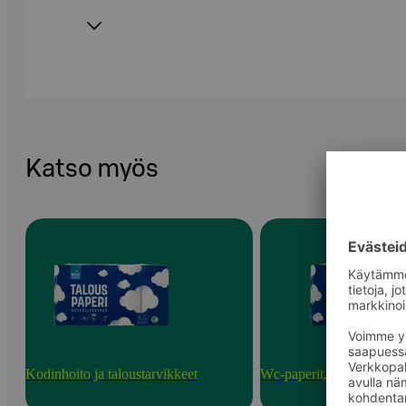
Katso myös
Kodinhoito ja taloustarvikkeet
Wc-paperit, talouspaperit 