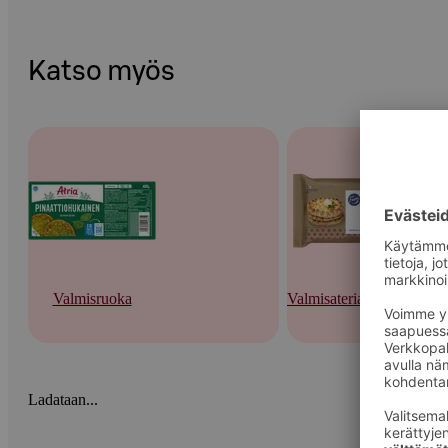
Katso myös
Valmisruoka
Valmisateriat ja -keitot
Ladataan...