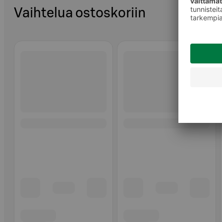
Vaihtelua ostoskoriin
Ohita listaus