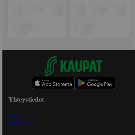
Yhteystiedot
Myymälät
Asiakaspalvelu