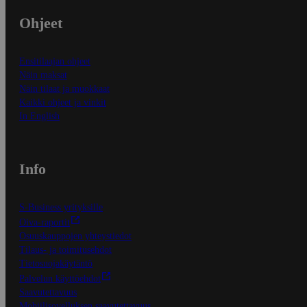
Ohjeet
Ensitilaajan ohjeet
Näin maksat
Näin tilaat ja muokkaat
Kaikki ohjeet ja vinkit
In English
Info
S-Business yrityksille
Oiva-raportit
Osuuskauppojen yhteystiedot
Tilaus- ja toimitusehdot
Tietosuojakäytäntö
Palvelun käyttöehdot
Saavutettavuus
Mobiilisovelluksen saavutettavuus