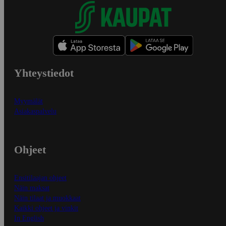
Yhteystiedot
Myymälät
Asiakaspalvelu
Ohjeet
Ensitilaajan ohjeet
Näin maksat
Näin tilaat ja muokkaat
Kaikki ohjeet ja vinkit
In English