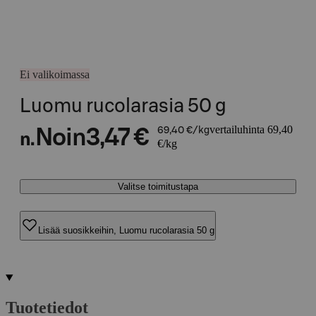
Ei valikoimassa
Luomu rucolarasia 50 g
vertailuhinta 69,40
Noin
3,47 €
69,40 €/kg
n.
€/kg
Valitse toimitustapa
Lisää suosikkeihin, Luomu rucolarasia 50 g
Tuotetiedot