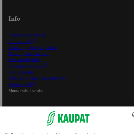
Info
S-Business yrityksille
Oiva-raportit
Osuuskauppojen yhteystiedot
Tilaus- ja toimitusehdot
Tietosuojakäytäntö
Palvelun käyttöehdot
Saavutettavuus
Mobiilisovelluksen saavutettavuus
Mainostajalle
Muuta evästeasetuksia
S-ryhmän palvelut
S-ryhmä