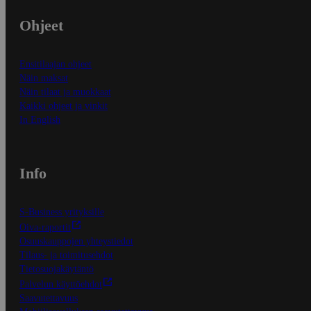
Ohjeet
Ensitilaajan ohjeet
Näin maksat
Näin tilaat ja muokkaat
Kaikki ohjeet ja vinkit
In English
Info
S-Business yrityksille
Oiva-raportit
Osuuskauppojen yhteystiedot
Tilaus- ja toimitusehdot
Tietosuojakäytäntö
Palvelun käyttöehdot
Saavutettavuus