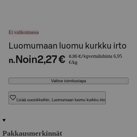
Ei valikoimassa
Luomumaan luomu kurkku irto
vertailuhinta 6,95
Noin
2,27 €
6,95 €/kg
n.
€/kg
Valitse toimitustapa
Lisää suosikkeihin, Luomumaan luomu kurkku irto
Pakkausmerkinnät