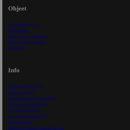
Ohjeet
Ensitilaajan ohjeet
Näin maksat
Näin tilaat ja muokkaat
Kaikki ohjeet ja vinkit
In English
Info
S-Business yrityksille
Oiva-raportit
Osuuskauppojen yhteystiedot
Tilaus- ja toimitusehdot
Tietosuojakäytäntö
Palvelun käyttöehdot
Saavutettavuus
Mobiilisovelluksen saavutettavuus