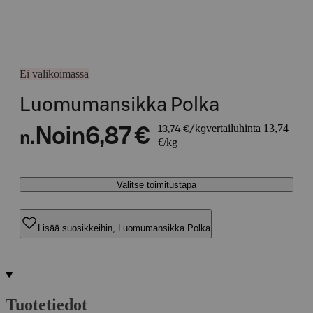
Ei valikoimassa
Luomumansikka Polka
vertailuhinta 13,74
Noin
6,87 €
13,74 €/kg
n.
€/kg
Valitse toimitustapa
Lisää suosikkeihin, Luomumansikka Polka
Tuotetiedot