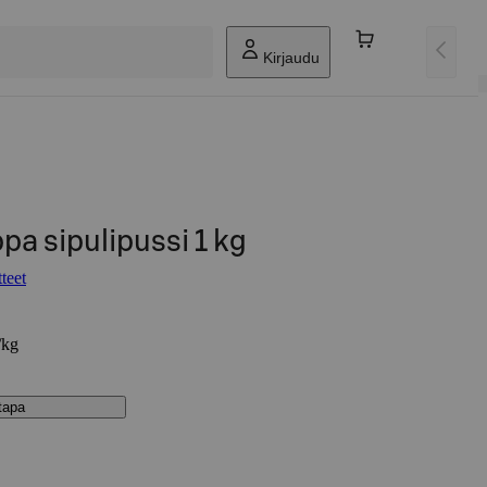
Kirjaudu
a sipulipussi 1 kg
teet
/kg
stapa