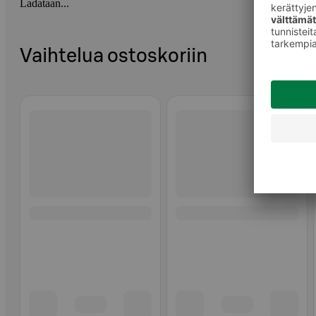
Ladataan...
Vaihtelua ostoskoriin
Ohita listaus