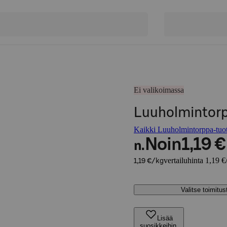
Ei valikoimassa
Luuholmintorpp
Kaikki Luuholmintorppa-tuot
Noin
1,19 €
n.
vertailuhinta 1,19 €
1,19 €/kg
Valitse toimitu
Lisää
suosikkeihin,