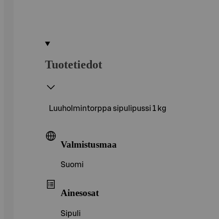
Tuotetiedot
Luuholmintorppa sipulipussi 1 kg
Valmistusmaa
Suomi
Ainesosat
Sipuli