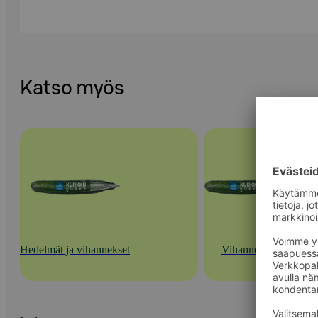
Katso myös
Hedelmät ja vihannekset
Vihannekset