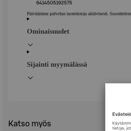
6414505192575
Päivitämme palvelun tuotetietoja aktiivisesti. Suositte
Ominaisuudet
Sijainti myymälässä
Katso myös