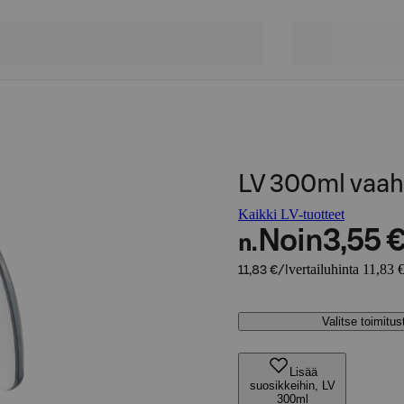
LV 300ml vaah
Kaikki LV-tuotteet
Noin
3,55 
n.
vertailuhinta 11,83 €
11,83 €/l
Valitse toimitu
Lisää
suosikkeihin, LV
300ml