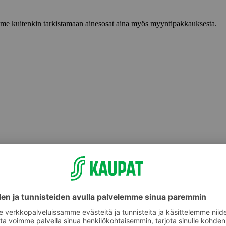
lemme kuitenkin tarkistamaan ainesosat aina myös myyntipakkauksesta.