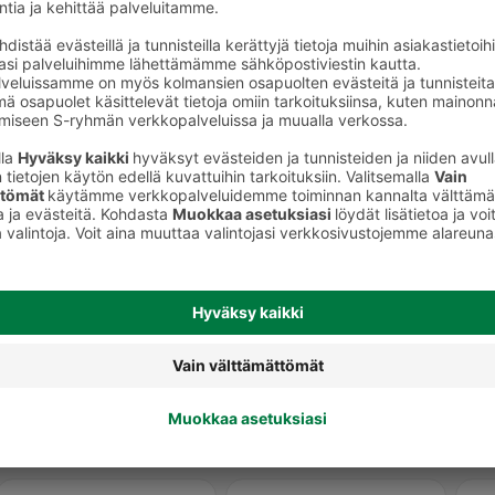
t
Nestesaippuat