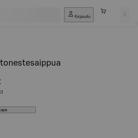
Kirjaudu
tonestesaippua
€
/l
stapa