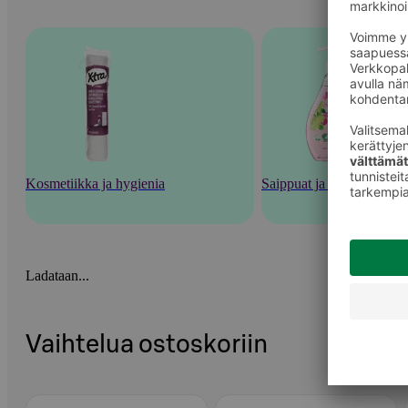
Kosmetiikka ja hygienia
Saippuat ja pesutarvikkee
Ladataan...
Vaihtelua ostoskoriin
Ohita listaus