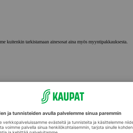
lemme kuitenkin tarkistamaan ainesosat aina myös myyntipakkauksesta.