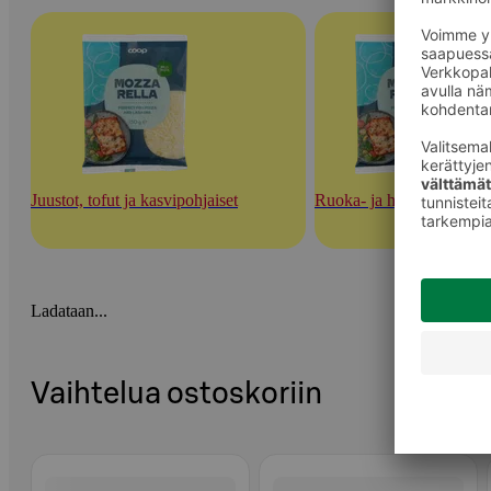
Juustot, tofut ja kasvipohjaiset
Ruoka- ja herkuttelujuust
Ladataan...
Vaihtelua ostoskoriin
Ohita listaus