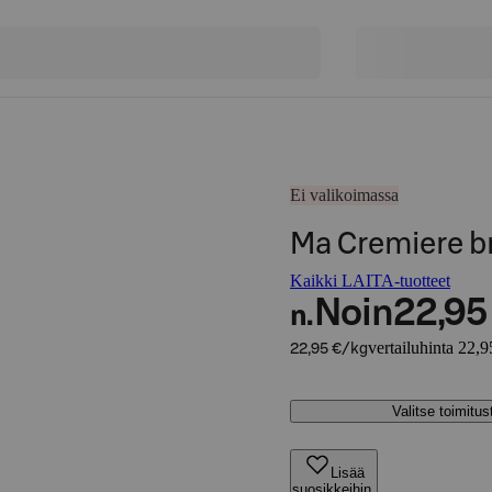
Ei valikoimassa
Ma Cremiere br
Kaikki LAITA-tuotteet
Noin
22,95
n.
vertailuhinta 22,9
22,95 €/kg
Valitse toimitu
Lisää
suosikkeihin,