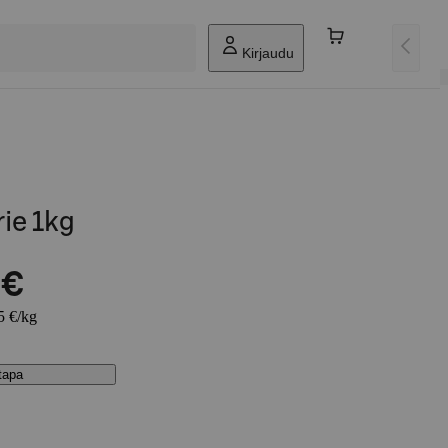
Kirjaudu
ie 1kg
 €
5 €/kg
stapa