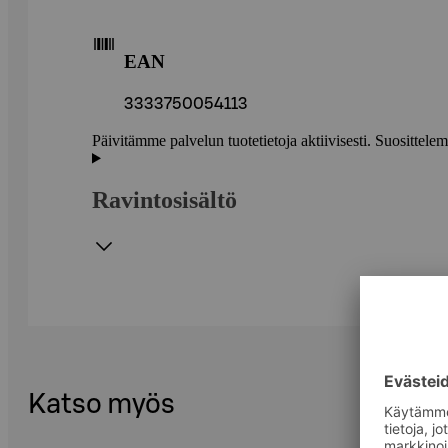
EAN
3333750054113
Päivitämme palvelun tuotetietoja aktiivisesti. Suositte
Ravintosisältö
Katso myös