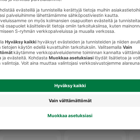
ot
Homejuustot